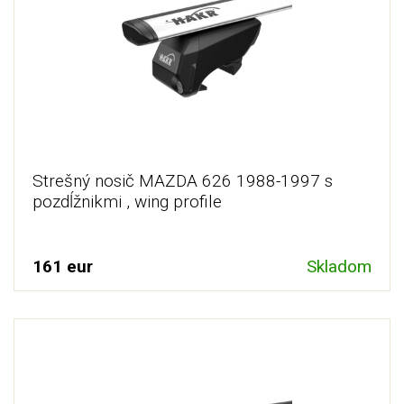
Strešný nosič MAZDA 626 1988-1997 s
pozdĺžnikmi , wing profile
161 eur
Skladom