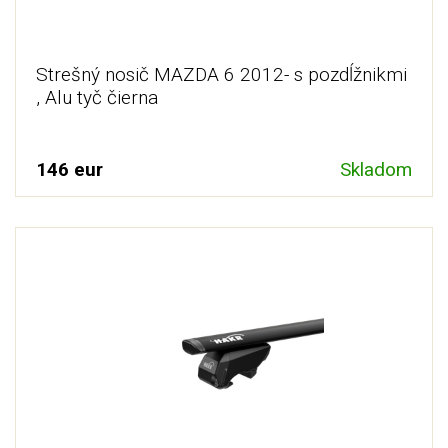
Strešný nosič MAZDA 6 2012- s pozdĺžnikmi
, Alu tyč čierna
146 eur
Skladom