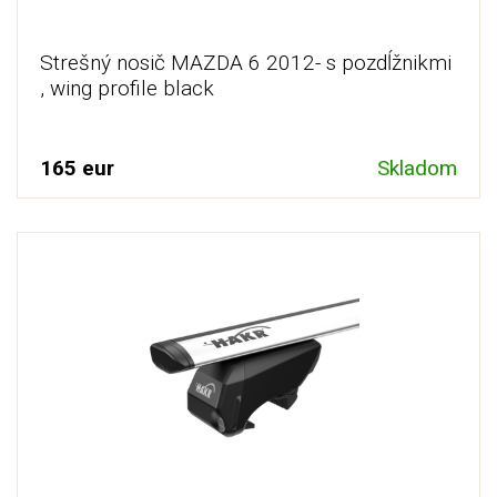
Strešný nosič MAZDA 6 2012- s pozdĺžnikmi
, wing profile black
165 eur
Skladom