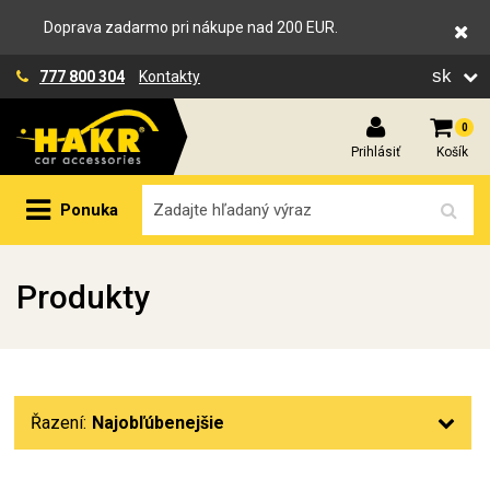
Doprava zadarmo pri nákupe nad 200 EUR.
sk
777 800 304
Kontakty
0
Prihlásiť
Košík
Ponuka
Produkty
Řazení:
Najobľúbenejšie