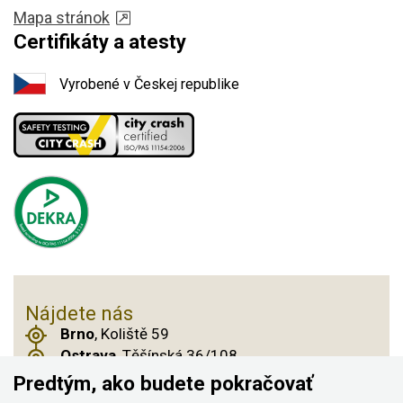
Mapa stránok
Certifikáty a atesty
Vyrobené v Českej republike
Nájdete nás
Brno
, Koliště 59
Ostrava
, Těšínská 36/108
Praha 14
, Českobrodská 901
Predtým, ako budete pokračovať