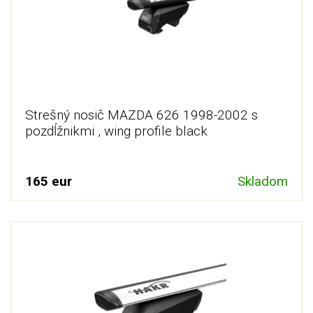
Strešný nosič MAZDA 626 1998-2002 s
pozdĺžnikmi , wing profile black
165 eur
Skladom