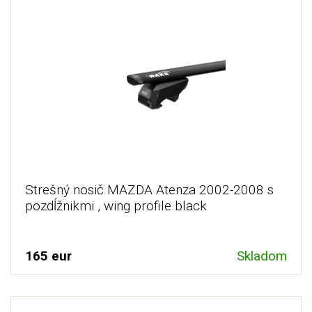
Strešný nosič MAZDA Atenza 2002-2008 s
pozdĺžnikmi , wing profile black
165 eur
Skladom