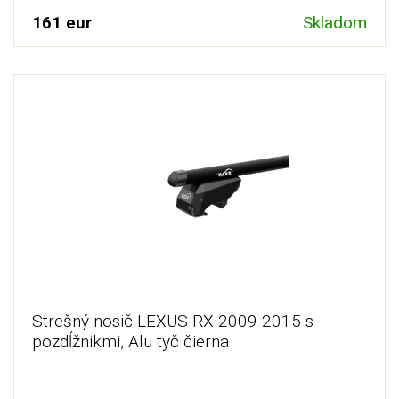
161 eur
Skladom
Strešný nosič LEXUS RX 2009-2015 s
pozdĺžnikmi, Alu tyč čierna