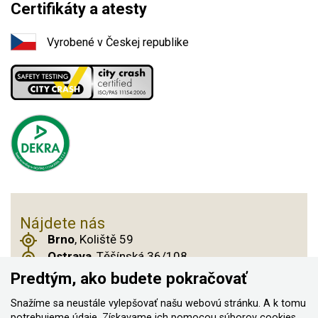
Certifikáty a atesty
Vyrobené v Českej republike
Nájdete nás
Brno
, Koliště 59
Ostrava
, Těšínská 36/108
Praha 14
, Českobrodská 901
Predtým, ako budete pokračovať
Snažíme sa neustále vylepšovať našu webovú stránku. A k tomu
potrebujeme údaje. Získavame ich pomocou
súborov cookies
,