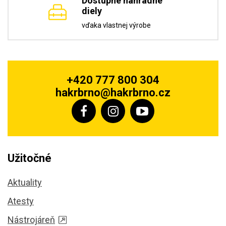
Dostupné náhradné
diely
vďaka vlastnej výrobe
+420 777 800 304
hakrbrno@hakrbrno.cz
Užitočné
Aktuality
Atesty
Nástrojáreň