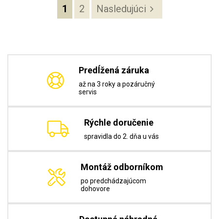
1
2
Nasledujúci
Predĺžená záruka
až na 3 roky a pozáručný
servis
Rýchle doručenie
spravidla do 2. dňa u vás
Montáž odborníkom
po predchádzajúcom
dohovore