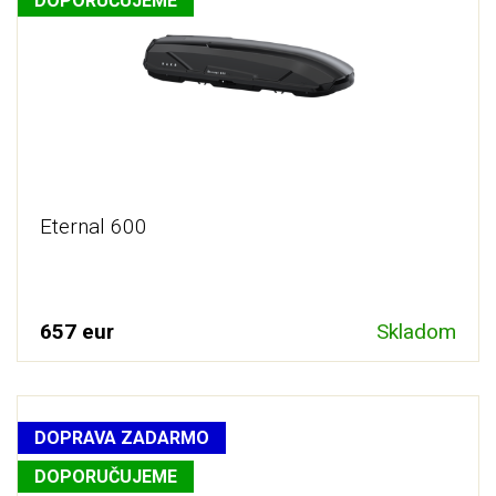
DOPORUČUJEME
tým pravým doplnkom pre vás, u ktorého by tiež nemalo
chýbať
rýchloupínanie boxu
či
držiak strešného boxu na
stenu.
Nami ponúkané
boxy na auto
sú samozrejme atestované
na prevádzku na pozemných komunikáciách, vďaka čomu
sa nemusíte báť žiadnych problémov. Sú bezpečné a
pomôžu vám doviezť Váš náklad.
Eternal 600
657 eur
Skladom
DOPRAVA ZADARMO
DOPORUČUJEME