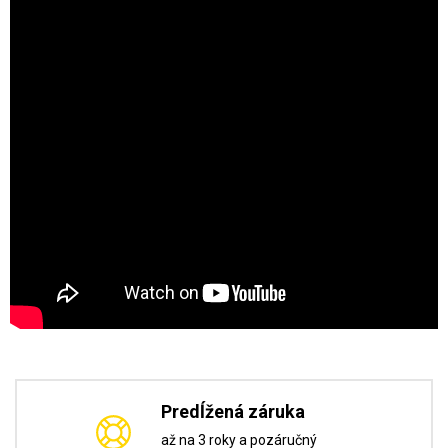
Predĺžená záruka
až na 3 roky a pozáručný