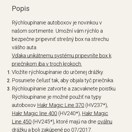
Popis
Rýchloupínanie autoboxov je novinkou v
našom sortimente. Umožní vám rýchlo a
bezpečne pripevniť strešný box na strechu
vášho auta.
Vďaka unikátnemu systému pripevníte box k
priečnikom iba v troch krokoch.
Vložíte rýchloupínanie do určenej drážky.
Posuniete čeľusť tak, aby objala tyč priečnika.
Rýchloupínanie zatvorte a zacvaknete poistku.
Rýchloupínanie je možné použiť na typy
autoboxov
Hakr Magic Line 370
(HV237*),
Hakr Magic line 400
(HV240*),
Hakr Magic
Line 450
(HV245*), ktoré majú na dne
oválnu
drážku
a boli zakúpené po 07/2017.