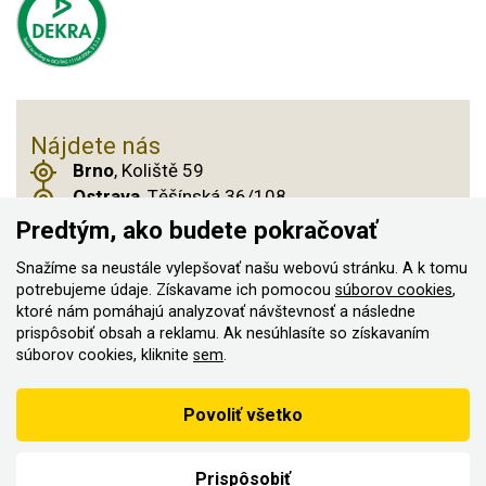
Nájdete nás
Brno
, Koliště 59
Ostrava
, Těšínská 36/108
Praha 14
, Českobrodská 901
Predtým, ako budete pokračovať
Snažíme sa neustále vylepšovať našu webovú stránku. A k tomu
potrebujeme údaje. Získavame ich pomocou
súborov cookies
,
ktoré nám pomáhajú analyzovať návštevnosť a následne
© 2011–2026 ASN Hakr Brno. Všetky práva
prispôsobiť obsah a reklamu. Ak nesúhlasíte so získavaním
vyhradené
súborov cookies, kliknite
sem
.
Vytvorilo
Podľa zákona o evidencii tržieb je predávajúci povinný vystaviť
Povoliť všetko
kupujúcemu účtenku
Zároveň je povinný zaevidovať prijatú tržbu u správcu dane on-
line; v prípade technického výpadku potom najneskôr do 48 hodín.
Prispôsobiť