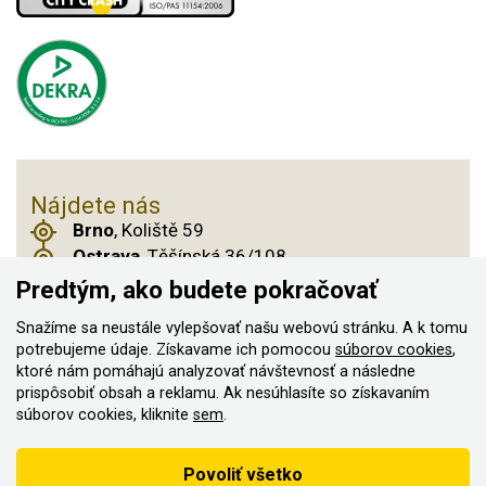
Nájdete nás
Brno
, Koliště 59
Ostrava
, Těšínská 36/108
Praha 14
, Českobrodská 901
Predtým, ako budete pokračovať
Snažíme sa neustále vylepšovať našu webovú stránku. A k tomu
potrebujeme údaje. Získavame ich pomocou
súborov cookies
,
© 2011–2026 ASN Hakr Brno. Všetky práva
ktoré nám pomáhajú analyzovať návštevnosť a následne
prispôsobiť obsah a reklamu. Ak nesúhlasíte so získavaním
vyhradené
súborov cookies, kliknite
sem
.
Vytvorilo
Podľa zákona o evidencii tržieb je predávajúci povinný vystaviť
Povoliť všetko