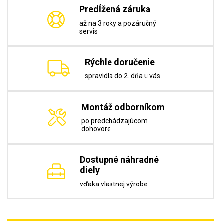
Predĺžená záruka
až na 3 roky a pozáručný
servis
Rýchle doručenie
spravidla do 2. dňa u vás
Montáž odborníkom
po predchádzajúcom
dohovore
Dostupné náhradné
diely
vďaka vlastnej výrobe