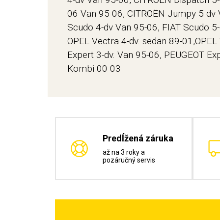
06 Van 95-06, CITROËN Jumpy 5-dv V
Scudo 4-dv Van 95-06, FIAT Scudo 5
OPEL Vectra 4-dv. sedan 89-01,OPEL
Expert 3-dv. Van 95-06, PEUGEOT Exp
Kombi 00-03
Predĺžená záruka
až na 3 roky a
pozáručný servis