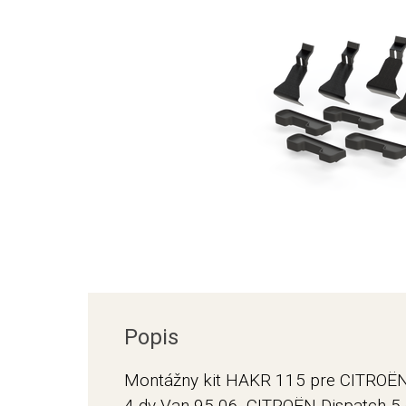
Popis
Montážny kit HAKR 115 pre CITROËN 
4-dv Van 95-06, CITROËN Dispatch 5