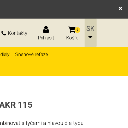
0
Kontakty
Prihlásiť
Košík
diely
Snehové reťaze
HAKR 115
mbinovat s tyčemi a hlavou dle typu