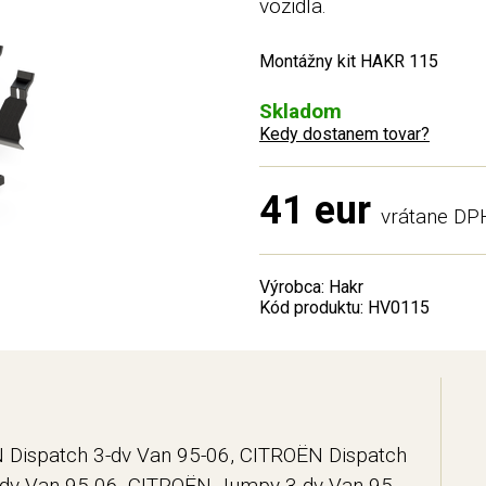
vozidla.
Montážny kit HAKR 115
Skladom
Kedy dostanem tovar?
41 eur
vrátane DP
Výrobca: Hakr
Kód produktu: HV0115
Dispatch 3-dv Van 95-06, CITROËN Dispatch
-dv Van 95-06, CITROËN Jumpy 3-dv Van 95-