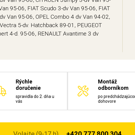
an 95-06, FIAT Scudo 3-dv Van 95-06, FIAT
-dv Van 95-06, OPEL Combo 4 dv Van 94-02,
 Vectra 5-dv. Hatchback 89-01, PEUGEOT
ert 4-d. 95-06, RENAULT Avantime 3 dv
Rýchle
Montáž
doručenie
odborníkom
spravidla do 2. dňa u
po predchádzajúc
vás
dohovore
Volajte (9-17 h)
+420 777 800 304