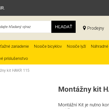
UR.
HĽADAŤ
Prodejny
ťažné zariadenie
Nosiče bicyklov
Nosiče lyží
Náhradné 
é príslušenstvo
žny kit HAKR 115
Montážny kit 
Montážní Kit je nutno ko