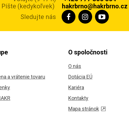
Píšte (kedykoľvek)
hakrbrno@hakrbrno.cz
Sledujte nás
upe
O spoločnosti
O nás
na a vrátenie tovaru
Dotácia EÚ
enky
Kariéra
HAKR
Kontakty
Mapa stránok