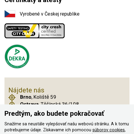
Vyrobené v Českej republike
Nájdete nás
Brno
, Koliště 59
Ostrava
, Těšínská 36/108
Praha 14
, Českobrodská 901
Predtým, ako budete pokračovať
Snažíme sa neustále vylepšovať našu webovú stránku. A k tomu
potrebujeme údaje. Získavame ich pomocou
súborov cookies
,