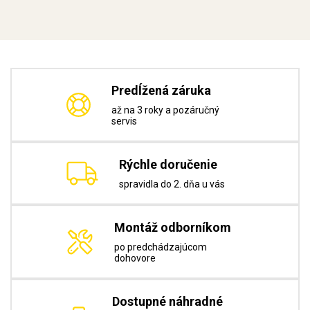
Predĺžená záruka
až na 3 roky a pozáručný
servis
Rýchle doručenie
spravidla do 2. dňa u vás
Montáž odborníkom
po predchádzajúcom
dohovore
Dostupné náhradné