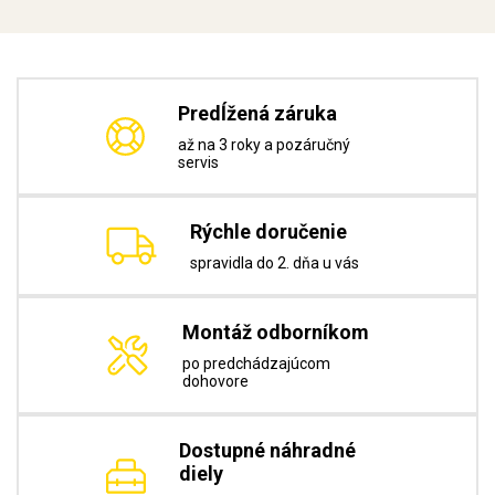
Predĺžená záruka
až na 3 roky a pozáručný
servis
Rýchle doručenie
spravidla do 2. dňa u vás
Montáž odborníkom
po predchádzajúcom
dohovore
Dostupné náhradné
diely