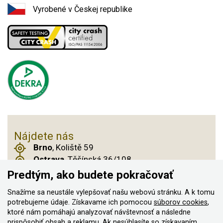
Vyrobené v Českej republike
Nájdete nás
Brno
, Koliště 59
Ostrava
, Těšínská 36/108
Praha 14
, Českobrodská 901
Predtým, ako budete pokračovať
Snažíme sa neustále vylepšovať našu webovú stránku. A k tomu
potrebujeme údaje. Získavame ich pomocou
súborov cookies
,
© 2011–2026 ASN Hakr Brno. Všetky práva
ktoré nám pomáhajú analyzovať návštevnosť a následne
prispôsobiť obsah a reklamu. Ak nesúhlasíte so získavaním