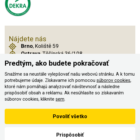
Nájdete nás
Brno
, Koliště 59
Ostrava
, Těšínská 36/108
Praha 14
, Českobrodská 901
Predtým, ako budete pokračovať
Snažíme sa neustále vylepšovať našu webovú stránku. A k tomu
potrebujeme údaje. Získavame ich pomocou
súborov cookies
,
© 2011–2026 ASN Hakr Brno. Všetky práva
ktoré nám pomáhajú analyzovať návštevnosť a následne
prispôsobiť obsah a reklamu. Ak nesúhlasíte so získavaním
vyhradené
súborov cookies, kliknite
sem
.
Vytvorilo
Podľa zákona o evidencii tržieb je predávajúci povinný vystaviť
Povoliť všetko
kupujúcemu účtenku
Zároveň je povinný zaevidovať prijatú tržbu u správcu dane on-
line; v prípade technického výpadku potom najneskôr do 48 hodín.
Prispôsobiť