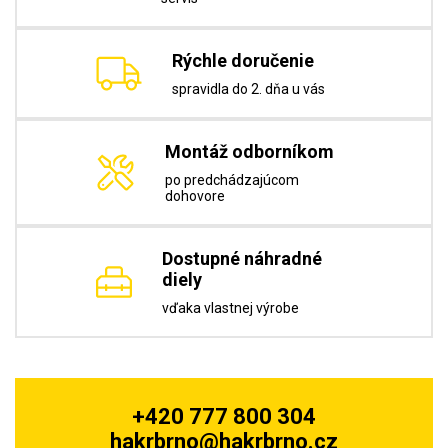
Rýchle doručenie
spravidla do 2. dňa u vás
Montáž odborníkom
po predchádzajúcom
dohovore
Dostupné náhradné
diely
vďaka vlastnej výrobe
+420 777 800 304
hakrbrno@hakrbrno.cz