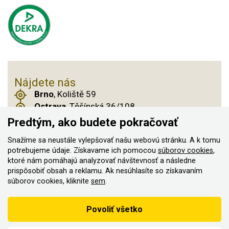
Nájdete nás
Brno
, Koliště 59
Ostrava
, Těšínská 36/108
Praha 14
, Českobrodská 901
Predtým, ako budete pokračovať
Snažíme sa neustále vylepšovať našu webovú stránku. A k tomu
potrebujeme údaje. Získavame ich pomocou
súborov cookies
,
© 2011–2026 ASN Hakr Brno. Všetky práva
ktoré nám pomáhajú analyzovať návštevnosť a následne
prispôsobiť obsah a reklamu. Ak nesúhlasíte so získavaním
vyhradené
súborov cookies, kliknite
sem
.
Vytvorilo
Podľa zákona o evidencii tržieb je predávajúci povinný vystaviť
Povoliť všetko
kupujúcemu účtenku
Zároveň je povinný zaevidovať prijatú tržbu u správcu dane on-