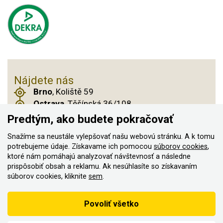
Nájdete nás
Brno
, Koliště 59
Ostrava
, Těšínská 36/108
Praha 14
, Českobrodská 901
Predtým, ako budete pokračovať
Snažíme sa neustále vylepšovať našu webovú stránku. A k tomu
potrebujeme údaje. Získavame ich pomocou
súborov cookies
,
© 2011–2026 ASN Hakr Brno. Všetky práva
ktoré nám pomáhajú analyzovať návštevnosť a následne
prispôsobiť obsah a reklamu. Ak nesúhlasíte so získavaním
vyhradené
súborov cookies, kliknite
sem
.
Vytvorilo
Podľa zákona o evidencii tržieb je predávajúci povinný vystaviť
Povoliť všetko
kupujúcemu účtenku
Zároveň je povinný zaevidovať prijatú tržbu u správcu dane on-