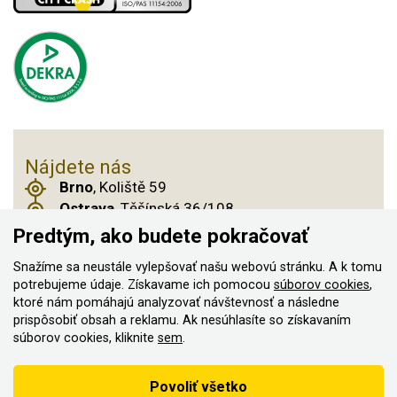
Nájdete nás
Brno
, Koliště 59
Ostrava
, Těšínská 36/108
Praha 14
, Českobrodská 901
Predtým, ako budete pokračovať
Snažíme sa neustále vylepšovať našu webovú stránku. A k tomu
potrebujeme údaje. Získavame ich pomocou
súborov cookies
,
© 2011–2026 ASN Hakr Brno. Všetky práva
ktoré nám pomáhajú analyzovať návštevnosť a následne
prispôsobiť obsah a reklamu. Ak nesúhlasíte so získavaním
vyhradené
súborov cookies, kliknite
sem
.
Vytvorilo
Podľa zákona o evidencii tržieb je predávajúci povinný vystaviť
Povoliť všetko
kupujúcemu účtenku