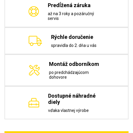
Predĺžená záruka
až na 3 roky a pozáručný
servis
Rýchle doručenie
spravidla do 2. dňa u vás
Montáž odborníkom
po predchádzajúcom
dohovore
Dostupné náhradné
diely
vďaka vlastnej výrobe