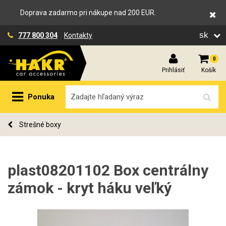
Doprava zadarmo pri nákupe nad 200 EUR.
sk
777 800 304
Kontakty
0
Prihlásiť
Košík
Ponuka
Strešné boxy
plast08201102 Box centrálny
zámok - kryt háku veľký