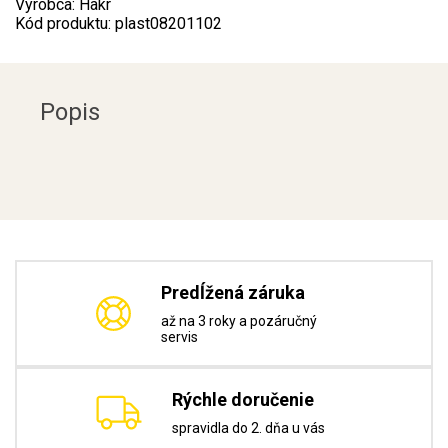
Výrobca: Hakr
Kód produktu: plast08201102
Popis
Predĺžená záruka
až na 3 roky a pozáručný
servis
Rýchle doručenie
spravidla do 2. dňa u vás