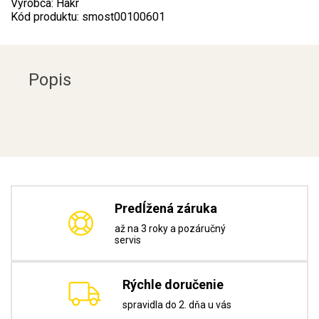
Výrobca: Hakr
Kód produktu: smost00100601
Popis
Predĺžená záruka
až na 3 roky a pozáručný
servis
Rýchle doručenie
spravidla do 2. dňa u vás