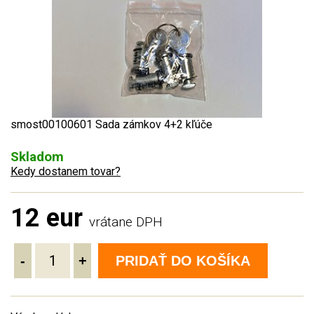
smost00100601 Sada zámkov 4+2 kľúče
Skladom
Kedy dostanem tovar?
12 eur
vrátane DPH
-
+
PRIDAŤ DO KOŠÍKA