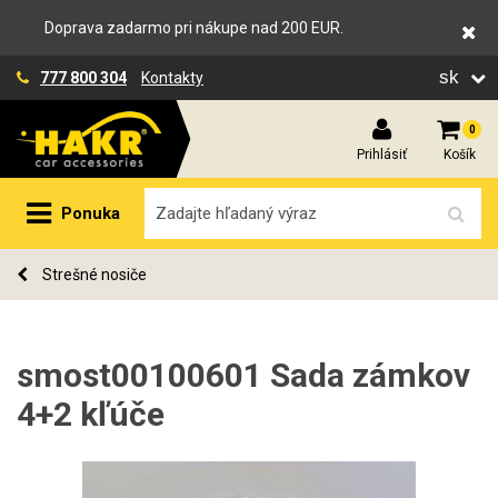
Doprava zadarmo pri nákupe nad 200 EUR.
sk
777 800 304
Kontakty
0
Prihlásiť
Košík
Ponuka
Strešné nosiče
smost00100601 Sada zámkov
4+2 kľúče