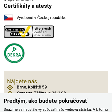
Certifikáty a atesty
Vyrobené v Českej republike
Nájdete nás
Brno
, Koliště 59
Ostrava
, Těšínská 36/108
Praha 14
, Českobrodská 901
Predtým, ako budete pokračovať
Snažíme sa neustále vylepšovať našu webovú stránku. A k tomu