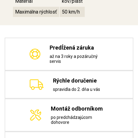
Materiál
kov/plast
Maximálna rýchlosť
50 km/h
Predĺžená záruka
až na 3 roky a pozáručný
servis
Rýchle doručenie
spravidla do 2. dňa u vás
Montáž odborníkom
po predchádzajúcom
dohovore