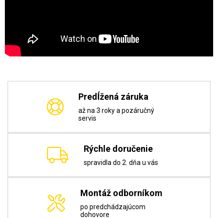
Predĺžená záruka
až na 3 roky a pozáručný
servis
Rýchle doručenie
spravidla do 2. dňa u vás
Montáž odborníkom
po predchádzajúcom
dohovore