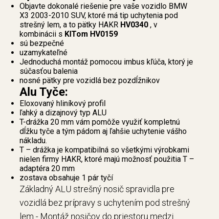
Objavte dokonalé riešenie pre vaše vozidlo BMW
X3 2003-2010 SUV, ktoré má tip uchytenia pod
strešný lem, a to pätky HAKR
HV0340
, v
kombinácii s
KITom HV0159
sú bezpečné
uzamykateľné
Jednoduchá montáž pomocou imbus kľúča, ktorý je
súčasťou balenia
nosné pätky pre vozidlá bez pozdĺžnikov
Alu Tyče:
Eloxovaný hliníkový profil
ľahký a dizajnový typ ALU
T-drážka 20 mm vám pomôže využiť kompletnú
dĺžku tyče a tým pádom aj ľahšie uchytenie vášho
nákladu.
T – drážka je kompatibilná so všetkými výrobkami
nielen firmy HAKR, ktoré majú možnosť použitia T –
adaptéra 20 mm
zostava obsahuje 1 pár tyčí
Základný ALU strešný nosič spravidla pre
vozidlá bez prípravy s uchytením pod strešný
lem - Montáž nosičov do priestoru medzi