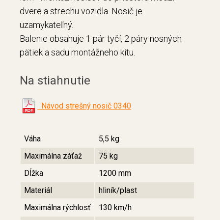
dvere a strechu vozidla. Nosič je
uzamykateľný.
Balenie obsahuje 1 pár tyčí, 2 páry nosných
pätiek a sadu montážneho kitu.
Na stiahnutie
Návod strešný nosič 0340
Váha
5,5 kg
Maximálna záťaž
75 kg
Dĺžka
1200 mm
Materiál
hliník/plast
Maximálna rýchlosť
130 km/h