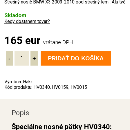
Strešný nosič BMW X3 2003-2010 pod strešný lem , Alu tyč
Skladom
Kedy dostanem tovar?
165 eur
vrátane DPH
-
+
PRIDAŤ DO KOŠÍKA
Výrobca: Hakr
Kód produktu: HV0340, HV0159, HV0015
Popis
Špeciálne nosné pätky HV0340: