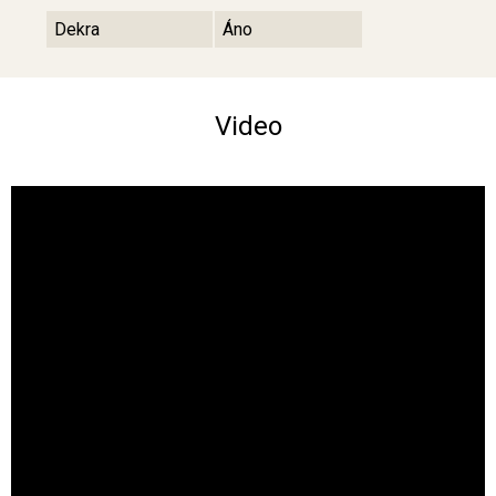
Dekra
Áno
Video