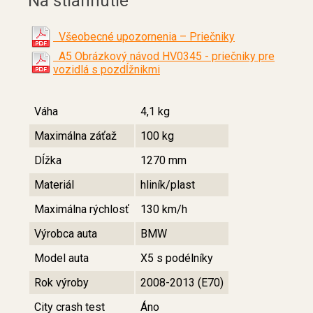
Na stiahnutie
Všeobecné upozornenia – Priečniky
A5 Obrázkový návod HV0345 - priečniky pre
vozidlá s pozdĺžnikmi
Váha
4,1 kg
Maximálna záťaž
100 kg
Dĺžka
1270 mm
Materiál
hliník/plast
Maximálna rýchlosť
130 km/h
Výrobca auta
BMW
Model auta
X5 s podélníky
Rok výroby
2008-2013 (E70)
City crash test
Áno