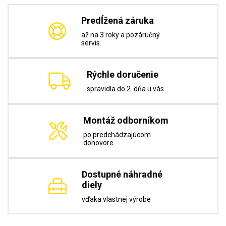
Predĺžená záruka
až na 3 roky a pozáručný
servis
Rýchle doručenie
spravidla do 2. dňa u vás
Montáž odborníkom
po predchádzajúcom
dohovore
Dostupné náhradné
diely
vďaka vlastnej výrobe