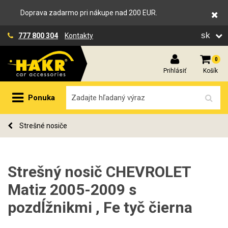
Doprava zadarmo pri nákupe nad 200 EUR.
sk
777 800 304
Kontakty
0
Prihlásiť
Košík
Ponuka
Strešné nosiče
Strešný nosič CHEVROLET
Matiz 2005-2009 s
pozdĺžnikmi , Fe tyč čierna