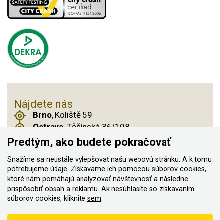
Nájdete nás
Brno
, Koliště 59
Ostrava
, Těšínská 36/108
Praha 14
, Českobrodská 901
Predtým, ako budete pokračovať
Snažíme sa neustále vylepšovať našu webovú stránku. A k tomu
potrebujeme údaje. Získavame ich pomocou
súborov cookies
,
ktoré nám pomáhajú analyzovať návštevnosť a následne
© 2011–2026 ASN Hakr Brno. Všetky práva
prispôsobiť obsah a reklamu. Ak nesúhlasíte so získavaním
vyhradené
súborov cookies, kliknite
sem
.
Vytvorilo