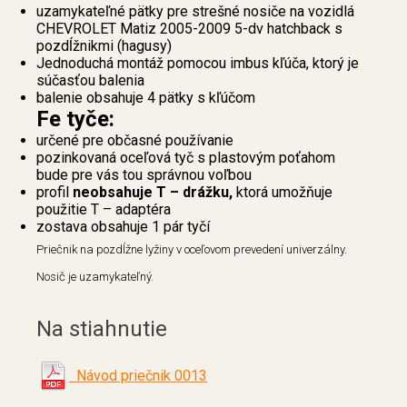
uzamykateľné pätky pre strešné nosiče na vozidlá
CHEVROLET Matiz 2005-2009 5-dv hatchback s
pozdĺžnikmi (hagusy)
Jednoduchá montáž pomocou imbus kľúča, ktorý je
súčasťou balenia
balenie obsahuje 4 pätky s kľúčom
Fe tyče:
určené pre občasné používanie
pozinkovaná oceľová tyč s plastovým poťahom
bude pre vás tou správnou voľbou
profil
neobsahuje T – drážku,
ktorá umožňuje
použitie T – adaptéra
zostava obsahuje 1 pár tyčí
Priečnik na pozdĺžne lyžiny v oceľovom prevedení univerzálny.
Nosič je uzamykateľný.
Na stiahnutie
Návod priečnik 0013