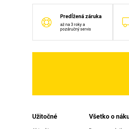
Predĺžená záruka
až na 3 roky a
pozáručný servis
Užitočné
Všetko o nák