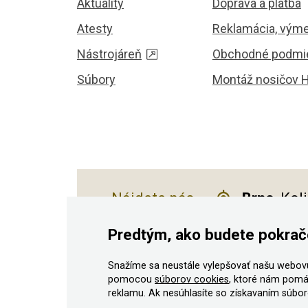
Aktuality
Doprava a platba
Atesty
Reklamácia, výme
Nástrojáreň
Obchodné podmi
Súbory
Montáž nosičov 
Nájdete nás
Brno
, Kol
Predtým, ako budete pokrač
Snažíme sa neustále vylepšovať našu webovú
© 2011–2026 ASN Hakr Brno. Všetky práv
pomocou
súborov cookies
, ktoré nám pomá
reklamu. Ak nesúhlasíte so získavaním súboro
Podľa zákona o evidencii tržieb je predávajúci povin