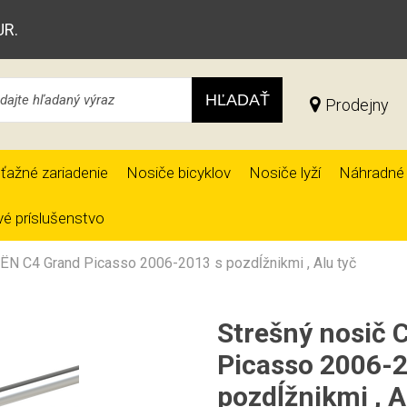
UR.
HĽADAŤ
Prodejny
ťažné zariadenie
Nosiče bicyklov
Nosiče lyží
Náhradné 
é príslušenstvo
ËN C4 Grand Picasso 2006-2013 s pozdĺžnikmi , Alu tyč
Strešný nosič
Picasso 2006-2
pozdĺžnikmi , A