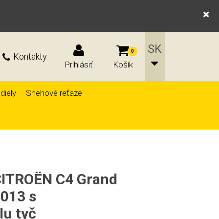
0
Kontakty
Prihlásiť
Košík
diely
Snehové reťaze
 CITROËN C4 Grand
013 s
lu tyč