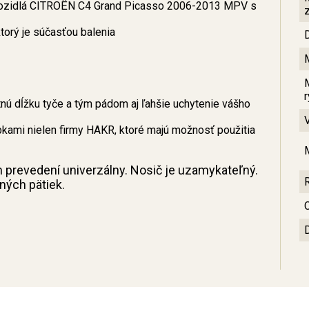
 vozidlá CITROËN C4 Grand Picasso 2006-2013 MPV s
orý je súčasťou balenia
ú dĺžku tyče a tým pádom aj ľahšie uchytenie vášho
bkami nielen firmy HAKR, ktoré majú možnosť použitia
m prevedení univerzálny. Nosič je uzamykateľný.
sných pätiek.
C