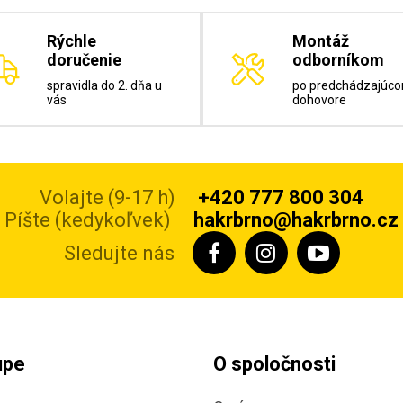
Rýchle
Montáž
doručenie
odborníkom
spravidla do 2. dňa u
po predchádzajúc
vás
dohovore
Volajte (9-17 h)
+420 777 800 304
Píšte (kedykoľvek)
hakrbrno@hakrbrno.cz
Sledujte nás
upe
O spoločnosti