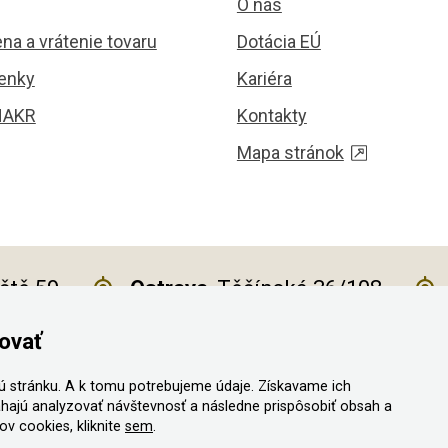
O nás
na a vrátenie tovaru
Dotácia EÚ
enky
Kariéra
HAKR
Kontakty
Mapa stránok
iště 59
Ostrava
, Těšínská 36/108
ovať
 stránku. A k tomu potrebujeme údaje. Získavame ich
a vyhradené
hajú analyzovať návštevnosť a následne prispôsobiť obsah a
v cookies, kliknite
sem
.
ný vystaviť kupujúcemu účtenku