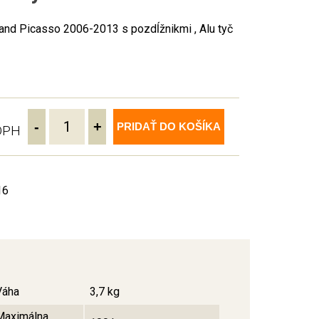
nd Picasso 2006-2013 s pozdĺžnikmi , Alu tyč
-
+
PRIDAŤ DO KOŠÍKA
 DPH
16
Váha
3,7 kg
Maximálna