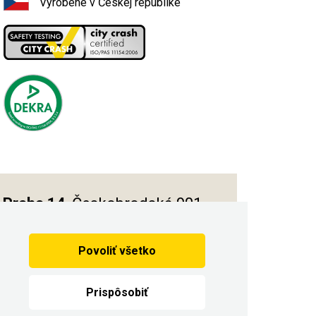
Vyrobené v Českej republike
Praha 14
, Českobrodská 901
Povoliť všetko
Vytvorilo
Prispôsobiť