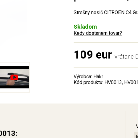
Strešný nosič CITROËN C4 Gra
Skladom
Kedy dostanem tovar?
109 eur
vrátane
Výrobca: Hakr
Kód produktu: HV0013, HV00
0013: