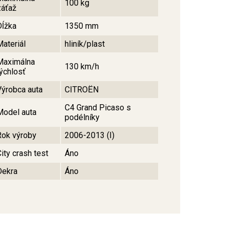
100 kg
záťaž
Dĺžka
1350 mm
Materiál
hliník/plast
Maximálna
130 km/h
rýchlosť
Výrobca auta
CITROËN
C4 Grand Picaso s
Model auta
podélníky
Rok výroby
2006-2013 (I)
ity crash test
Áno
Dekra
Áno