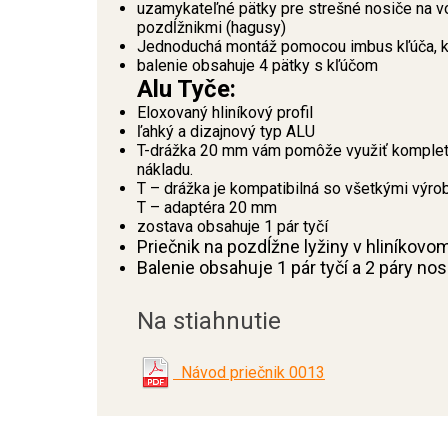
uzamykateľné pätky pre strešné nosiče na
pozdĺžnikmi (hagusy)
Jednoduchá montáž pomocou imbus kľúča, kt
balenie obsahuje 4 pätky s kľúčom
Alu Tyče:
Eloxovaný hliníkový profil
ľahký a dizajnový typ ALU
T-drážka 20 mm vám pomôže využiť kompletn
nákladu.
T – drážka je kompatibilná so všetkými výro
T – adaptéra 20 mm
zostava obsahuje 1 pár tyčí
Priečnik na pozdĺžne lyžiny v hliníkovo
Balenie obsahuje 1 pár tyčí a 2 páry no
Na stiahnutie
Návod priečnik 0013