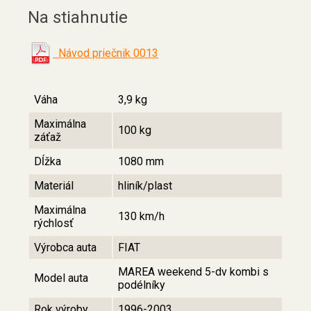
Na stiahnutie
Návod priečnik 0013
Váha
3,9 kg
Maximálna
100 kg
záťaž
Dĺžka
1080 mm
Materiál
hliník/plast
Maximálna
130 km/h
rýchlosť
Výrobca auta
FIAT
MAREA weekend 5-dv kombi s
Model auta
podélníky
Rok výroby
1996-2003