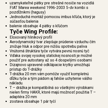
uzamykateľné pätky pre strešné nosiče na vozidlá
FIAT Marea weekend 1996-2003 5-dv kombi s
pozdĺžnikmi (hagusy)
Jednoduchá montáž pomocou imbus kľúča, ktorý je
súčasťou balenia
balenie obsahuje 4 pätky s kľúčom
Tyče Wing Profile:
Eloxovaný hliníkový profil
Aerodynamický tvar zlepšuje prúdenie vzduchu čím
znižuje hluk a odpor pre nižšiu spotrebu paliva
Vnútorná štruktúra tyče vytvára pevnú nosnú tyč
Vďaka svojej vysokej statickej nosnosti je možné
použiť pre autostany až so 4 dospelými osobami
Dizajnovo upravené odklápacie krytky umožňujú
prístup do T-drážky
T-drážka 20 mm vám pomôže využiť kompletnú
dĺžku tyče a tým pádom aj ľahšie uchytenie vášho
nákladu.
T – drážka je kompatibilná so všetkými výrobkami
nielen firmy HAKR, ktoré majú možnosť použitia T –
adaptéra 20 mm
zostava obsahuje 1 pár tyčí