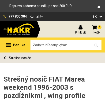
Doprava zadarmo pri nákupe nad 200 EUR.
sk
777 800 304
Kontakty
0
Prihlásiť
Košík
Ponuka
Strešné nosiče
Strešný nosič FIAT Marea
weekend 1996-2003 s
pozdĺžnikmi , wing profile