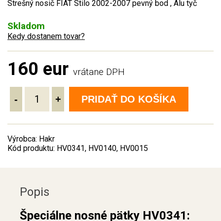
Strešný nosič FIAT Stilo 2002-2007 pevný bod , Alu tyč
Skladom
Kedy dostanem tovar?
160 eur
vrátane DPH
-
+
PRIDAŤ DO KOŠÍKA
Výrobca: Hakr
Kód produktu: HV0341, HV0140, HV0015
Popis
Špeciálne nosné pätky HV0341: