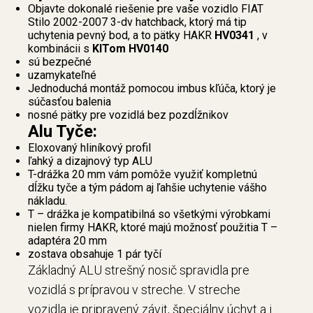
Objavte dokonalé riešenie pre vaše vozidlo FIAT
Stilo 2002-2007 3-dv hatchback, ktorý má tip
uchytenia pevný bod, a to pätky HAKR
HV0341
, v
kombinácii s
KITom HV0140
sú bezpečné
uzamykateľné
Jednoduchá montáž pomocou imbus kľúča, ktorý je
súčasťou balenia
nosné pätky pre vozidlá bez pozdĺžnikov
Alu Tyče:
Eloxovaný hliníkový profil
ľahký a dizajnový typ ALU
T-drážka 20 mm vám pomôže využiť kompletnú
dĺžku tyče a tým pádom aj ľahšie uchytenie vášho
nákladu.
T – drážka je kompatibilná so všetkými výrobkami
nielen firmy HAKR, ktoré majú možnosť použitia T –
adaptéra 20 mm
zostava obsahuje 1 pár tyčí
Základný ALU strešný nosič spravidla pre
vozidlá s prípravou v streche. V streche
vozidla je pripravený závit, špeciálny úchyt a i.