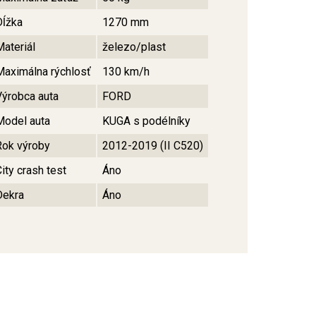
Dĺžka
1270 mm
Materiál
železo/plast
Maximálna rýchlosť
130 km/h
Výrobca auta
FORD
Model auta
KUGA s podélníky
Rok výroby
2012-2019 (II C520)
ity crash test
Áno
Dekra
Áno