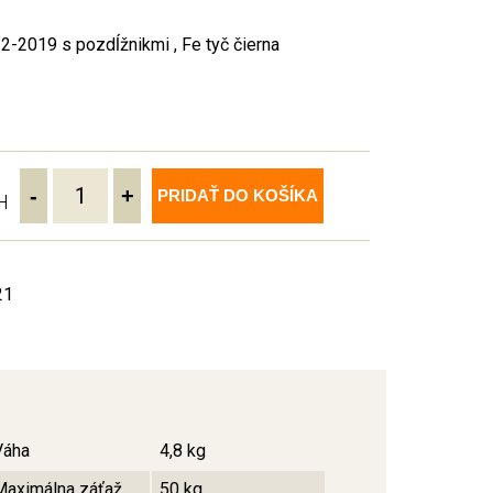
-2019 s pozdĺžnikmi , Fe tyč čierna
-
+
PRIDAŤ DO KOŠÍKA
H
21
Váha
4,8 kg
Maximálna záťaž
50 kg