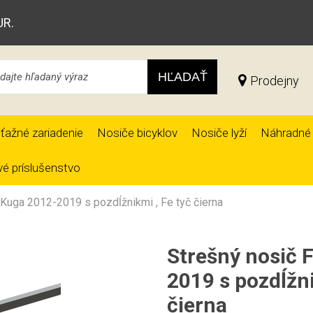
UR.
HĽADAŤ
Prodejny
ťažné zariadenie
Nosiče bicyklov
Nosiče lyží
Náhradné 
é príslušenstvo
Kuga 2012-2019 s pozdĺžnikmi , Fe tyč čierna
Strešný nosič
2019 s pozdĺžni
čierna