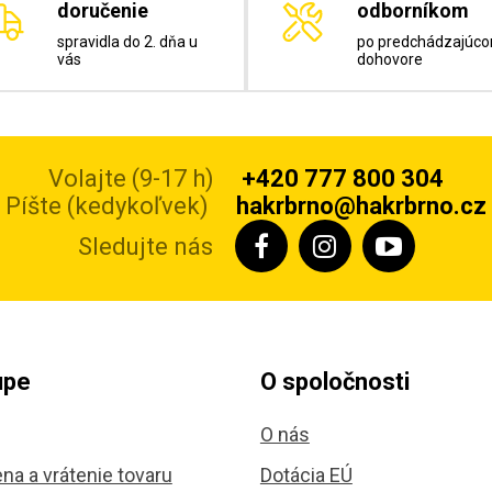
doručenie
odborníkom
spravidla do 2. dňa u
po predchádzajúc
vás
dohovore
Volajte (9-17 h)
+420 777 800 304
Píšte (kedykoľvek)
hakrbrno@hakrbrno.cz
Sledujte nás
upe
O spoločnosti
O nás
na a vrátenie tovaru
Dotácia EÚ