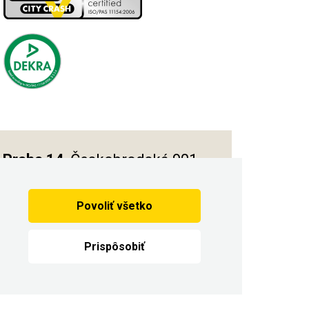
Praha 14
, Českobrodská 901
Povoliť všetko
Vytvorilo
Prispôsobiť
dín.