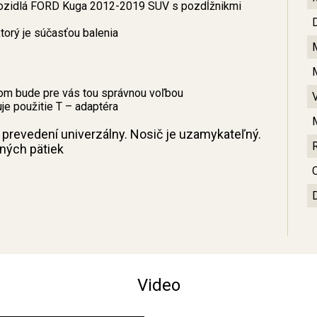
vozidlá FORD Kuga 2012-2019 SUV s pozdĺžnikmi
orý je súčasťou balenia
om bude pre vás tou správnou voľbou
e použitie T – adaptéra
 prevedení univerzálny. Nosič je uzamykateľný.
sných pätiek
C
Video