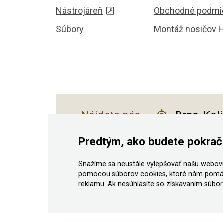
Nástrojáreň
Obchodné podmi
Súbory
Montáž nosičov 
Nájdete nás
Brno
, Kol
Predtým, ako budete pokrač
Snažíme sa neustále vylepšovať našu webovú
© 2011–2026 ASN Hakr Brno. Všetky práv
pomocou
súborov cookies
, ktoré nám pomá
reklamu. Ak nesúhlasíte so získavaním súboro
Podľa zákona o evidencii tržieb je predávajúci povin
Zároveň je povinný zaevidovať prijatú tržbu u správc