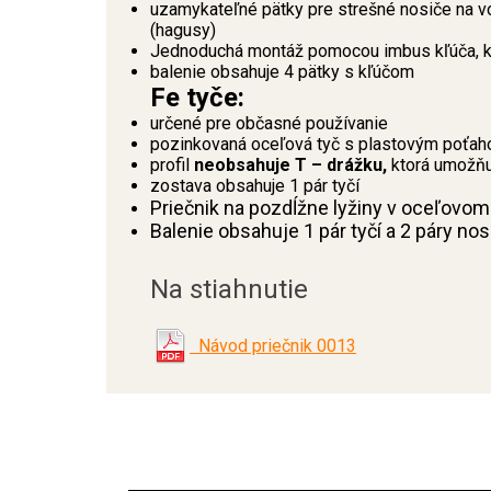
uzamykateľné pätky pre strešné nosiče na 
(hagusy)
Jednoduchá montáž pomocou imbus kľúča, kt
balenie obsahuje 4 pätky s kľúčom
Fe tyče:
určené pre občasné používanie
pozinkovaná oceľová tyč s plastovým poťah
profil
neobsahuje T – drážku,
ktorá umožňuj
zostava obsahuje 1 pár tyčí
Priečnik na pozdĺžne lyžiny v oceľovom
Balenie obsahuje 1 pár tyčí a 2 páry no
Na stiahnutie
Návod priečnik 0013