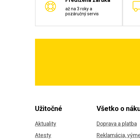
až na 3 roky a
pozáručný servis
Užitočné
Všetko o nák
Aktuality
Doprava a platba
Atesty
Reklamácia, výme