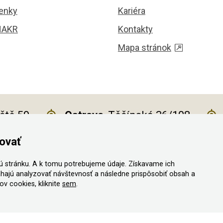
enky
Kariéra
HAKR
Kontakty
Mapa stránok
iště 59
Ostrava
, Těšínská 36/108
ovať
 stránku. A k tomu potrebujeme údaje. Získavame ich
a vyhradené
hajú analyzovať návštevnosť a následne prispôsobiť obsah a
v cookies, kliknite
sem
.
ný vystaviť kupujúcemu účtenku
u dane on-line; v prípade technického výpadku potom najneskôr do 48 ho