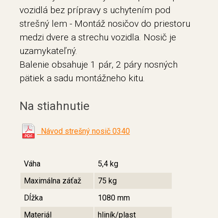
vozidlá bez prípravy s uchytením pod
strešný lem - Montáž nosičov do priestoru
medzi dvere a strechu vozidla. Nosič je
uzamykateľný.
Balenie obsahuje 1 pár, 2 páry nosných
pätiek a sadu montážneho kitu.
Na stiahnutie
Návod strešný nosič 0340
Váha
5,4 kg
Maximálna záťaž
75 kg
Dĺžka
1080 mm
Materiál
hliník/plast