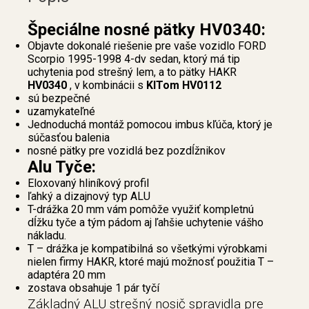
Špeciálne nosné pätky HV0340:
Objavte dokonalé riešenie pre vaše vozidlo FORD
Scorpio 1995-1998 4-dv sedan, ktorý má tip
uchytenia pod strešný lem, a to pätky HAKR
HV0340
, v kombinácii s
KITom HV0112
sú bezpečné
uzamykateľné
Jednoduchá montáž pomocou imbus kľúča, ktorý je
súčasťou balenia
nosné pätky pre vozidlá bez pozdĺžnikov
Alu Tyče:
Eloxovaný hliníkový profil
ľahký a dizajnový typ ALU
T-drážka 20 mm vám pomôže využiť kompletnú
dĺžku tyče a tým pádom aj ľahšie uchytenie vášho
nákladu.
T – drážka je kompatibilná so všetkými výrobkami
nielen firmy HAKR, ktoré majú možnosť použitia T –
adaptéra 20 mm
zostava obsahuje 1 pár tyčí
Základný ALU strešný nosič spravidla pre