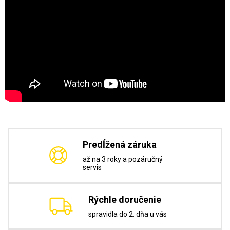
Predĺžená záruka
až na 3 roky a pozáručný
servis
Rýchle doručenie
spravidla do 2. dňa u vás