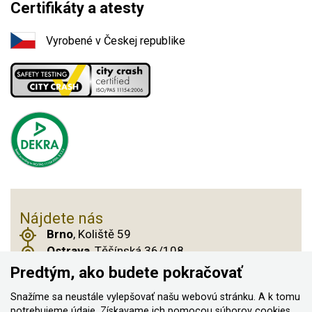
Certifikáty a atesty
Vyrobené v Českej republike
Nájdete nás
Brno
, Koliště 59
Ostrava
, Těšínská 36/108
Praha 14
, Českobrodská 901
Predtým, ako budete pokračovať
Snažíme sa neustále vylepšovať našu webovú stránku. A k tomu
potrebujeme údaje. Získavame ich pomocou
súborov cookies
,