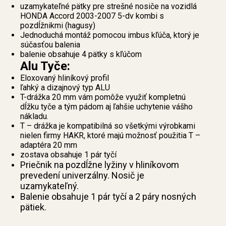
uzamykateľné pätky pre strešné nosiče na vozidlá
HONDA Accord 2003-2007 5-dv kombi s
pozdĺžnikmi (hagusy)
Jednoduchá montáž pomocou imbus kľúča, ktorý je
súčasťou balenia
balenie obsahuje 4 pätky s kľúčom
Alu Tyče:
Eloxovaný hliníkový profil
ľahký a dizajnový typ ALU
T-drážka 20 mm vám pomôže využiť kompletnú
dĺžku tyče a tým pádom aj ľahšie uchytenie vášho
nákladu.
T – drážka je kompatibilná so všetkými výrobkami
nielen firmy HAKR, ktoré majú možnosť použitia T –
adaptéra 20 mm
zostava obsahuje 1 pár tyčí
Priečnik na pozdĺžne lyžiny v hliníkovom
prevedení univerzálny. Nosič je
uzamykateľný.
Balenie obsahuje 1 pár tyčí a 2 páry nosných
pätiek.