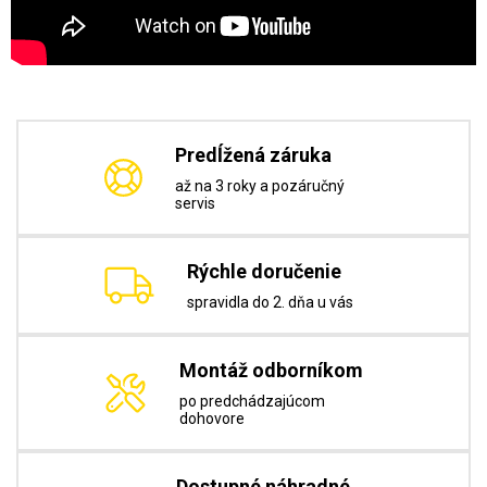
Predĺžená záruka
až na 3 roky a pozáručný
servis
Rýchle doručenie
spravidla do 2. dňa u vás
Montáž odborníkom
po predchádzajúcom
dohovore
Dostupné náhradné