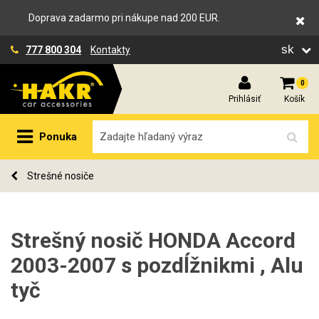
Doprava zadarmo pri nákupe nad 200 EUR.
sk
777 800 304
Kontakty
0
Prihlásiť
Košík
Ponuka
Strešné nosiče
Strešný nosič HONDA Accord
2003-2007 s pozdĺžnikmi , Alu
tyč