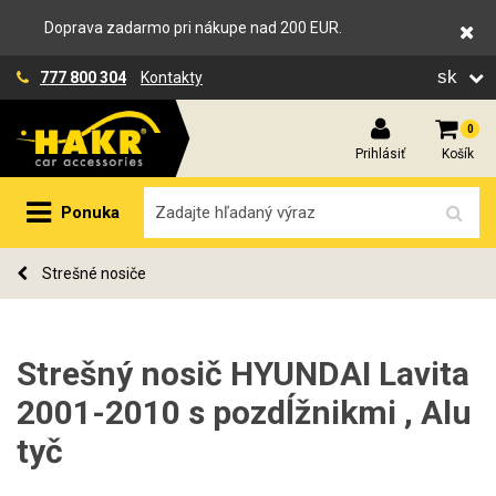
Doprava zadarmo pri nákupe nad 200 EUR.
sk
777 800 304
Kontakty
0
Prihlásiť
Košík
Ponuka
Strešné nosiče
Strešný nosič HYUNDAI Lavita
2001-2010 s pozdĺžnikmi , Alu
tyč