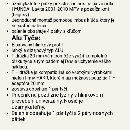
uzamykateľné pätky pre strešné nosiče na vozidlá
HYUNDAI Lavita 2001-2010 MPV s pozdĺžnikmi
(hagusy)
Jednoduchá montáž pomocou imbus kľúča, ktorý je
súčasťou balenia
balenie obsahuje 4 pätky s kľúčom
Alu Tyče:
Eloxovaný hliníkový profil
ľahký a dizajnový typ ALU
T-drážka 20 mm vám pomôže využiť kompletnú
dĺžku tyče a tým pádom aj ľahšie uchytenie vášho
nákladu.
T – drážka je kompatibilná so všetkými výrobkami
nielen firmy HAKR, ktoré majú možnosť použitia T –
adaptéra 20 mm
zostava obsahuje 1 pár tyčí
Priečnik na pozdĺžne lyžiny v hliníkovom
prevedení univerzálny. Nosič je
uzamykateľný.
Balenie obsahuje 1 pár tyčí a 2 páry nosných
pätiek.