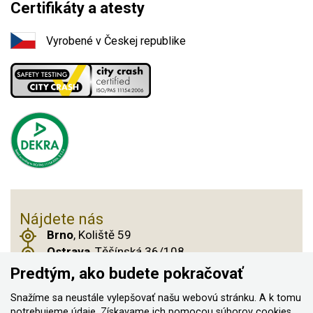
Certifikáty a atesty
Vyrobené v Českej republike
Nájdete nás
Brno
, Koliště 59
Ostrava
, Těšínská 36/108
Praha 14
, Českobrodská 901
Predtým, ako budete pokračovať
Snažíme sa neustále vylepšovať našu webovú stránku. A k tomu
potrebujeme údaje. Získavame ich pomocou
súborov cookies
,