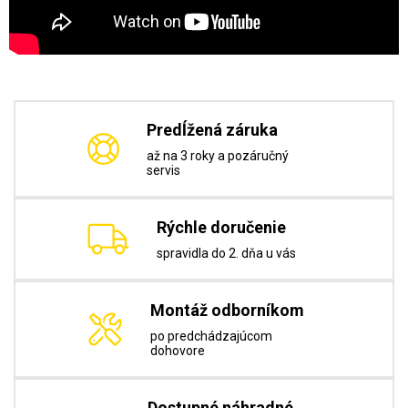
Predĺžená záruka
až na 3 roky a pozáručný
servis
Rýchle doručenie
spravidla do 2. dňa u vás
Montáž odborníkom
po predchádzajúcom
dohovore
Dostupné náhradné