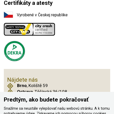
Certifikáty a atesty
Vyrobené v Českej republike
Nájdete nás
Brno
, Koliště 59
Ostrava
, Těšínská 36/108
Praha 14
, Českobrodská 901
Predtým, ako budete pokračovať
Snažíme sa neustále vylepšovať našu webovú stránku. A k tomu
potrebujeme údaje. Získavame ich pomocou
súborov cookies
,