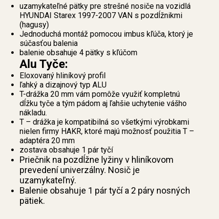
uzamykateľné pätky pre strešné nosiče na vozidlá
HYUNDAI Starex 1997-2007 VAN s pozdĺžnikmi
(hagusy)
Jednoduchá montáž pomocou imbus kľúča, ktorý je
súčasťou balenia
balenie obsahuje 4 pätky s kľúčom
Alu Tyče:
Eloxovaný hliníkový profil
ľahký a dizajnový typ ALU
T-drážka 20 mm vám pomôže využiť kompletnú
dĺžku tyče a tým pádom aj ľahšie uchytenie vášho
nákladu.
T – drážka je kompatibilná so všetkými výrobkami
nielen firmy HAKR, ktoré majú možnosť použitia T –
adaptéra 20 mm
zostava obsahuje 1 pár tyčí
Priečnik na pozdĺžne lyžiny v hliníkovom
prevedení univerzálny. Nosič je
uzamykateľný.
Balenie obsahuje 1 pár tyčí a 2 páry nosných
pätiek.