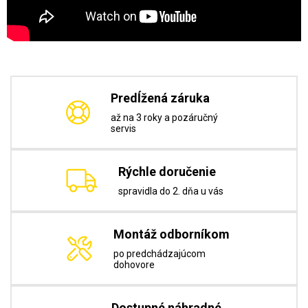
Predĺžená záruka
až na 3 roky a pozáručný
servis
Rýchle doručenie
spravidla do 2. dňa u vás
Montáž odborníkom
po predchádzajúcom
dohovore
Dostupné náhradné