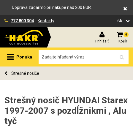
Doprava zadarmo pri nákupe nad 200 EUR.
sk
777 800 304
Kontakty
0
Prihlásiť
Košík
Ponuka
Strešné nosiče
Strešný nosič HYUNDAI Starex
1997-2007 s pozdĺžnikmi , Alu
tyč