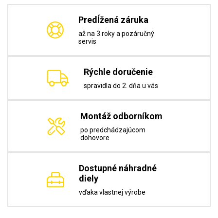
Predĺžená záruka
až na 3 roky a pozáručný
servis
Rýchle doručenie
spravidla do 2. dňa u vás
Montáž odborníkom
po predchádzajúcom
dohovore
Dostupné náhradné
diely
vďaka vlastnej výrobe