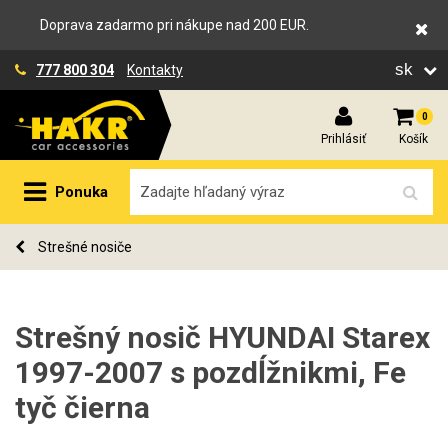
Doprava zadarmo pri nákupe nad 200 EUR.
sk
777 800 304
Kontakty
0
Prihlásiť
Košík
Ponuka
Strešné nosiče
Strešný nosič HYUNDAI Starex
1997-2007 s pozdĺžnikmi, Fe
tyč čierna