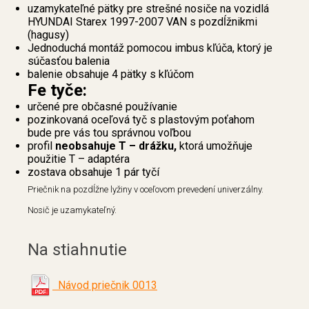
uzamykateľné pätky pre strešné nosiče na vozidlá
HYUNDAI Starex 1997-2007 VAN s pozdĺžnikmi
(hagusy)
Jednoduchá montáž pomocou imbus kľúča, ktorý je
súčasťou balenia
balenie obsahuje 4 pätky s kľúčom
Fe tyče:
určené pre občasné používanie
pozinkovaná oceľová tyč s plastovým poťahom
bude pre vás tou správnou voľbou
profil
neobsahuje T – drážku,
ktorá umožňuje
použitie T – adaptéra
zostava obsahuje 1 pár tyčí
Priečnik na pozdĺžne lyžiny v oceľovom prevedení univerzálny.
Nosič je uzamykateľný.
Na stiahnutie
Návod priečnik 0013