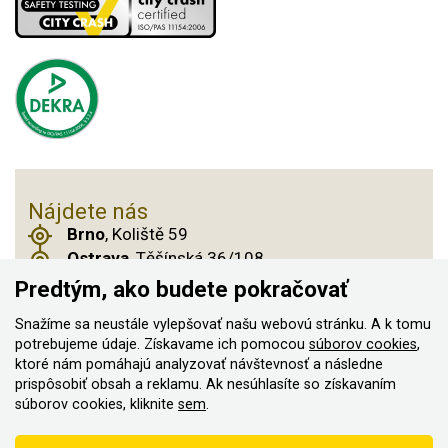
Nájdete nás
Brno
, Koliště 59
Ostrava
, Těšínská 36/108
Praha 14
, Českobrodská 901
Predtým, ako budete pokračovať
Snažíme sa neustále vylepšovať našu webovú stránku. A k tomu
potrebujeme údaje. Získavame ich pomocou
súborov cookies
,
ktoré nám pomáhajú analyzovať návštevnosť a následne
© 2011–2026 ASN Hakr Brno. Všetky práva
prispôsobiť obsah a reklamu. Ak nesúhlasíte so získavaním
vyhradené
súborov cookies, kliknite
sem
.
Vytvorilo