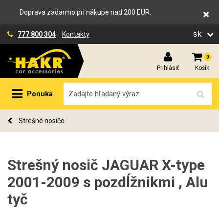
Doprava zadarmo pri nákupe nad 200 EUR.
sk
777 800 304
Kontakty
0
Prihlásiť
Košík
Ponuka
Strešné nosiče
Strešný nosič JAGUAR X-type
2001-2009 s pozdĺžnikmi , Alu
tyč