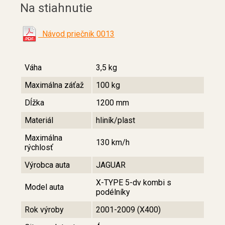
Na stiahnutie
Návod priečnik 0013
Váha
3,5 kg
Maximálna záťaž
100 kg
Dĺžka
1200 mm
Materiál
hliník/plast
Maximálna
130 km/h
rýchlosť
Výrobca auta
JAGUAR
X-TYPE 5-dv kombi s
Model auta
podélníky
Rok výroby
2001-2009 (X400)