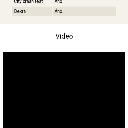
City crash test
Áno
Dekra
Áno
Video