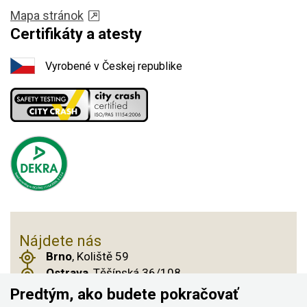
Mapa stránok
Certifikáty a atesty
Vyrobené v Českej republike
Nájdete nás
Brno
, Koliště 59
Ostrava
, Těšínská 36/108
Praha 14
, Českobrodská 901
Predtým, ako budete pokračovať