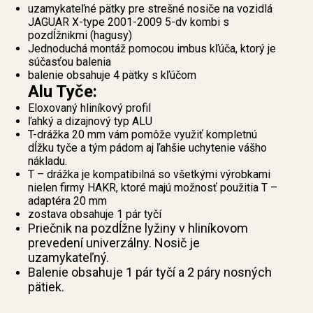
uzamykateľné pätky pre strešné nosiče na vozidlá
JAGUAR X-type 2001-2009 5-dv kombi s
pozdĺžnikmi (hagusy)
Jednoduchá montáž pomocou imbus kľúča, ktorý je
súčasťou balenia
balenie obsahuje 4 pätky s kľúčom
Alu Tyče:
Eloxovaný hliníkový profil
ľahký a dizajnový typ ALU
T-drážka 20 mm vám pomôže využiť kompletnú
dĺžku tyče a tým pádom aj ľahšie uchytenie vášho
nákladu.
T – drážka je kompatibilná so všetkými výrobkami
nielen firmy HAKR, ktoré majú možnosť použitia T –
adaptéra 20 mm
zostava obsahuje 1 pár tyčí
Priečnik na pozdĺžne lyžiny v hliníkovom
prevedení univerzálny. Nosič je
uzamykateľný.
Balenie obsahuje 1 pár tyčí a 2 páry nosných
pätiek.