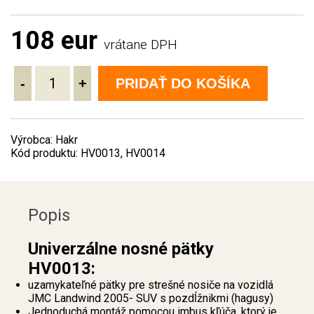
108 eur
vrátane DPH
-
+
PRIDAŤ DO KOŠÍKA
Výrobca: Hakr
Kód produktu: HV0013, HV0014
Popis
Univerzálne nosné pätky
HV0013:
uzamykateľné pätky pre strešné nosiče na vozidlá
JMC Landwind 2005- SUV s pozdĺžnikmi (hagusy)
Jednoduchá montáž pomocou imbus kľúča, ktorý je