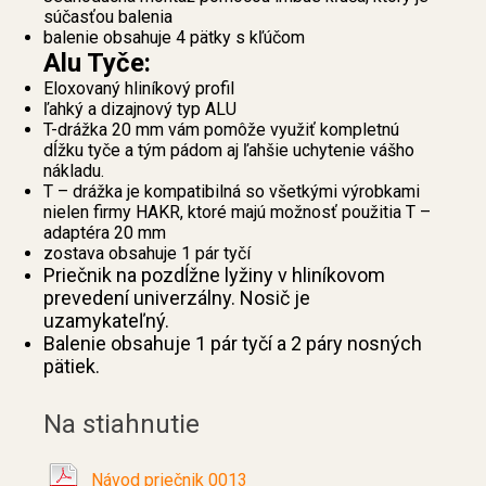
súčasťou balenia
balenie obsahuje 4 pätky s kľúčom
Alu Tyče:
Eloxovaný hliníkový profil
ľahký a dizajnový typ ALU
T-drážka 20 mm vám pomôže využiť kompletnú
dĺžku tyče a tým pádom aj ľahšie uchytenie vášho
nákladu.
T – drážka je kompatibilná so všetkými výrobkami
nielen firmy HAKR, ktoré majú možnosť použitia T –
adaptéra 20 mm
zostava obsahuje 1 pár tyčí
Priečnik na pozdĺžne lyžiny v hliníkovom
prevedení univerzálny. Nosič je
uzamykateľný.
Balenie obsahuje 1 pár tyčí a 2 páry nosných
pätiek.
Na stiahnutie
Návod priečnik 0013