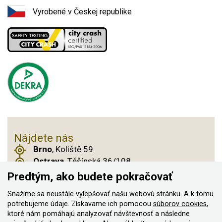
Vyrobené v Českej republike
Nájdete nás
Brno
, Koliště 59
Ostrava
, Těšínská 36/108
Praha 14
, Českobrodská 901
Predtým, ako budete pokračovať
Snažíme sa neustále vylepšovať našu webovú stránku. A k tomu
potrebujeme údaje. Získavame ich pomocou
súborov cookies
,
ktoré nám pomáhajú analyzovať návštevnosť a následne
© 2011–2026 ASN Hakr Brno. Všetky práva