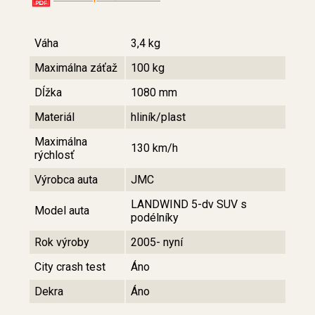
Váha
3,4 kg
Maximálna záťaž
100 kg
Dĺžka
1080 mm
Materiál
hliník/plast
Maximálna
130 km/h
rýchlosť
Výrobca auta
JMC
LANDWIND 5-dv SUV s
Model auta
podélníky
Rok výroby
2005- nyní
City crash test
Áno
Dekra
Áno