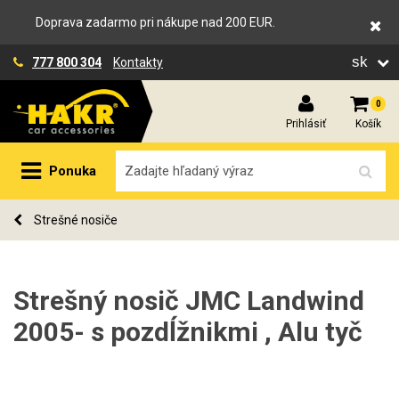
Doprava zadarmo pri nákupe nad 200 EUR.
sk
777 800 304
Kontakty
0
Prihlásiť
Košík
Ponuka
Strešné nosiče
Strešný nosič JMC Landwind
2005- s pozdĺžnikmi , Alu tyč