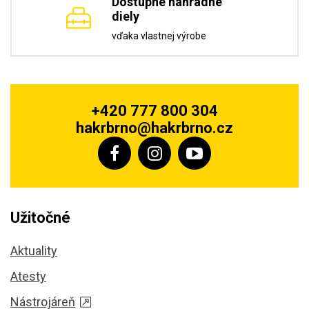
Dostupné náhradné
diely
vďaka vlastnej výrobe
+420 777 800 304
hakrbrno@hakrbrno.cz
Užitočné
Aktuality
Atesty
Nástrojáreň