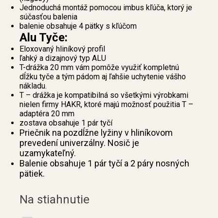
Jednoduchá montáž pomocou imbus kľúča, ktorý je
súčasťou balenia
balenie obsahuje 4 pätky s kľúčom
Alu Tyče:
Eloxovaný hliníkový profil
ľahký a dizajnový typ ALU
T-drážka 20 mm vám pomôže využiť kompletnú
dĺžku tyče a tým pádom aj ľahšie uchytenie vášho
nákladu.
T – drážka je kompatibilná so všetkými výrobkami
nielen firmy HAKR, ktoré majú možnosť použitia T –
adaptéra 20 mm
zostava obsahuje 1 pár tyčí
Priečnik na pozdĺžne lyžiny v hliníkovom
prevedení univerzálny. Nosič je
uzamykateľný.
Balenie obsahuje 1 pár tyčí a 2 páry nosných
pätiek.
Na stiahnutie