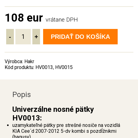
108 eur
vrátane DPH
-
+
PRIDAŤ DO KOŠÍKA
Výrobca: Hakr
Kód produktu: HV0013, HV0015
Popis
Univerzálne nosné pätky
HV0013:
uzamykateľné pätky pre strešné nosiče na vozidlá
KIA Cee´d 2007-2012 5-dv kombi s pozdĺžnikmi
(hagusy)