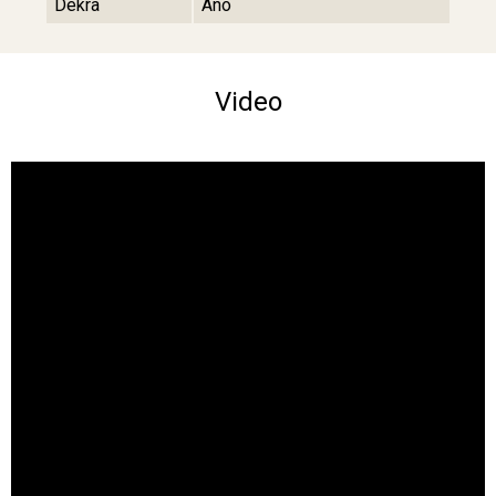
Dekra
Áno
Video