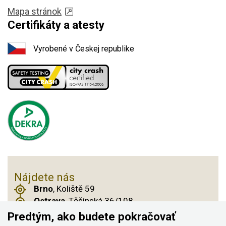
Mapa stránok
Certifikáty a atesty
Vyrobené v Českej republike
Nájdete nás
Brno
, Koliště 59
Ostrava
, Těšínská 36/108
Praha 14
, Českobrodská 901
Predtým, ako budete pokračovať