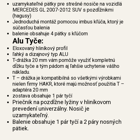
uzamykateľné pätky pre strešné nosiče na vozidlá
MERCEDES GL 2007-2012 SUV s pozdĺžnikmi
(hagusy)
Jednoduchá montáž pomocou imbus kľúča, ktorý je
súčasťou balenia
balenie obsahuje 4 pätky s kľúčom
Alu Tyče:
Eloxovaný hliníkový profil
ľahký a dizajnový typ ALU
T-drážka 20 mm vám pomôže využiť kompletnú
dĺžku tyče a tým pádom aj ľahšie uchytenie vášho
nákladu.
T – drážka je kompatibilná so všetkými výrobkami
nielen firmy HAKR, ktoré majú možnosť použitia T –
adaptéra 20 mm
zostava obsahuje 1 pár tyčí
Priečnik na pozdĺžne lyžiny v hliníkovom
prevedení univerzálny. Nosič je
uzamykateľný.
Balenie obsahuje 1 pár tyčí a 2 páry nosných
pätiek.