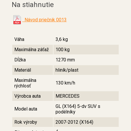
Na stiahnutie
Návod priečnik 0013
Váha
3,6 kg
Maximálna záťaž
100 kg
Dĺžka
1270 mm
Materiál
hliník/plast
Maximálna
130 km/h
rýchlosť
Výrobca auta
MERCEDES
GL (X164) 5-dv SUV s
Model auta
podélníky
Rok výroby
2007-2012 (X164)