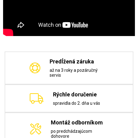
Predĺžená záruka
až na 3 roky a pozáručný
servis
Rýchle doručenie
spravidla do 2. dňa u vás
Montáž odborníkom
po predchádzajúcom
dohovore