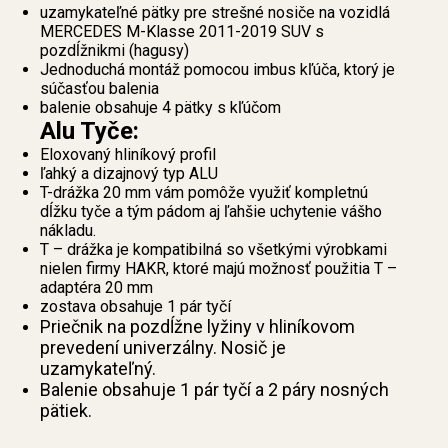
uzamykateľné pätky pre strešné nosiče na vozidlá
MERCEDES M-Klasse 2011-2019 SUV s
pozdĺžnikmi (hagusy)
Jednoduchá montáž pomocou imbus kľúča, ktorý je
súčasťou balenia
balenie obsahuje 4 pätky s kľúčom
Alu Tyče:
Eloxovaný hliníkový profil
ľahký a dizajnový typ ALU
T-drážka 20 mm vám pomôže využiť kompletnú
dĺžku tyče a tým pádom aj ľahšie uchytenie vášho
nákladu.
T – drážka je kompatibilná so všetkými výrobkami
nielen firmy HAKR, ktoré majú možnosť použitia T –
adaptéra 20 mm
zostava obsahuje 1 pár tyčí
Priečnik na pozdĺžne lyžiny v hliníkovom
prevedení univerzálny. Nosič je
uzamykateľný.
Balenie obsahuje 1 pár tyčí a 2 páry nosných
pätiek.