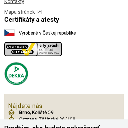
Kontakty
Mapa stránok
Certifikáty a atesty
Vyrobené v Českej republike
Nájdete nás
Brno
, Koliště 59
Ostrava
, Těšínská 36/108
Praha 14
, Českobrodská 901