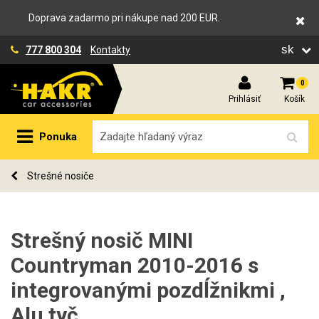
Doprava zadarmo pri nákupe nad 200 EUR.
sk
777 800 304
Kontakty
0
Prihlásiť
Košík
Ponuka
Strešné nosiče
Strešný nosič MINI
Countryman 2010-2016 s
integrovanými pozdĺžnikmi ,
Alu tyč