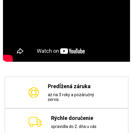
Predĺžená záruka
až na 3 roky a pozáručný
servis
Rýchle doručenie
spravidla do 2. dňa u vás