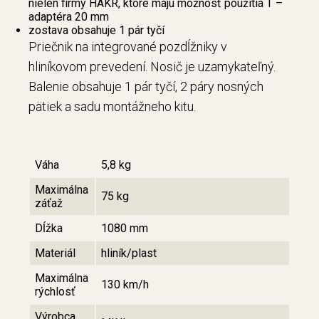
nielen firmy HAKR, ktoré majú možnosť použitia T –
adaptéra 20 mm
zostava obsahuje 1 pár tyčí
Priečnik na integrované pozdĺžniky v
hliníkovom prevedení. Nosič je uzamykateľný.
Balenie obsahuje 1 pár tyčí, 2 páry nosných
pätiek a sadu montážneho kitu.
Váha
5,8 kg
Maximálna
75 kg
záťaž
Dĺžka
1080 mm
Materiál
hliník/plast
Maximálna
130 km/h
rýchlosť
Výrobca