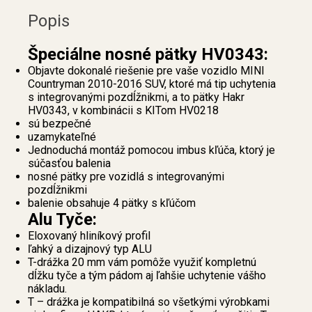
Popis
Špeciálne nosné pätky HV0343:
Objavte dokonalé riešenie pre vaše vozidlo MINI
Countryman 2010-2016 SUV, ktoré má tip uchytenia
s integrovanými pozdĺžnikmi, a to pätky Hakr
HV0343, v kombinácii s KITom HV0218
sú bezpečné
uzamykateľné
Jednoduchá montáž pomocou imbus kľúča, ktorý je
súčasťou balenia
nosné pätky pre vozidlá s integrovanými
pozdĺžnikmi
balenie obsahuje 4 pätky s kľúčom
Alu Tyče:
Eloxovaný hliníkový profil
ľahký a dizajnový typ ALU
T-drážka 20 mm vám pomôže využiť kompletnú
dĺžku tyče a tým pádom aj ľahšie uchytenie vášho
nákladu.
T – drážka je kompatibilná so všetkými výrobkami