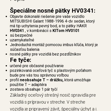
Špeciálne nosné pätky HV0341:
Objavte dokonalé riešenie pre vaše vozidlo
MITSUBISHI Galant 1988-1996 4-dv sedan, ktorý
má tip uchytenia pevný bod, a to pätky HAKR
HV0341
, v kombinácii s
KITom HV0101
sú bezpečné
uzamykateľné
Jednoduchá montáž pomocou imbus kľúča, ktorý je
súčasťou balenia
nosné pätky pre vozidlá bez pozdĺžnikov
Fe tyče:
určené pre občasné používanie
pozinkovaná oceľová tyč s plastovým poťahom
bude pre vás tou správnou voľbou
profil
neobsahuje T – drážku,
ktorá umožňuje
použitie T – adaptéra
zostava obsahuje 1 pár tyčí
Základný oceľový strešný nosič spravidla pre
vozidlá s prípravou v streche. V streche
vozidla je pripravený závit, špeciálny úchyt a i.