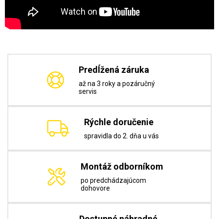
Predĺžená záruka
až na 3 roky a pozáručný
servis
Rýchle doručenie
spravidla do 2. dňa u vás
Montáž odborníkom
po predchádzajúcom
dohovore
Dostupné náhradné