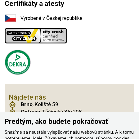
Certifikáty a atesty
Vyrobené v Českej republike
Nájdete nás
Brno
, Koliště 59
Ostrava
, Těšínská 36/108
Praha 14
, Českobrodská 901
Predtým, ako budete pokračovať
Snažíme sa neustále vylepšovať našu webovú stránku. A k tomu
potrebujeme údaje. Získavame ich pomocou
súborov cookies
,