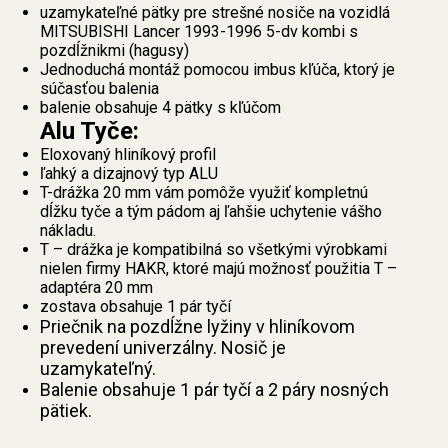
uzamykateľné pätky pre strešné nosiče na vozidlá
MITSUBISHI Lancer 1993-1996 5-dv kombi s
pozdĺžnikmi (hagusy)
Jednoduchá montáž pomocou imbus kľúča, ktorý je
súčasťou balenia
balenie obsahuje 4 pätky s kľúčom
Alu Tyče:
Eloxovaný hliníkový profil
ľahký a dizajnový typ ALU
T-drážka 20 mm vám pomôže využiť kompletnú
dĺžku tyče a tým pádom aj ľahšie uchytenie vášho
nákladu.
T – drážka je kompatibilná so všetkými výrobkami
nielen firmy HAKR, ktoré majú možnosť použitia T –
adaptéra 20 mm
zostava obsahuje 1 pár tyčí
Priečnik na pozdĺžne lyžiny v hliníkovom
prevedení univerzálny. Nosič je
uzamykateľný.
Balenie obsahuje 1 pár tyčí a 2 páry nosných
pätiek.