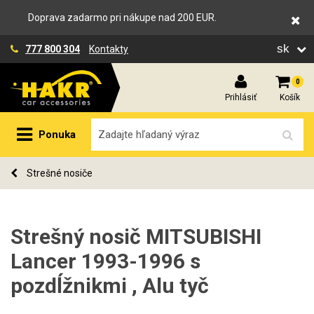
Doprava zadarmo pri nákupe nad 200 EUR.
sk
777 800 304
Kontakty
0
Prihlásiť
Košík
Ponuka
Strešné nosiče
Strešný nosič MITSUBISHI
Lancer 1993-1996 s
pozdĺžnikmi , Alu tyč