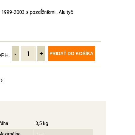
1999-2003 s pozdĺžnikmi , Alu tyč
-
+
PRIDAŤ DO KOŠÍKA
 DPH
15
Váha
3,5 kg
Maximálna