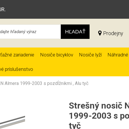
UR.
HĽADAŤ
Prodejny
ťažné zariadenie
Nosiče bicyklov
Nosiče lyží
Náhradné 
é príslušenstvo
N Almera 1999-2003 s pozdĺžnikmi , Alu tyč
Strešný nosič
1999-2003 s po
tyč