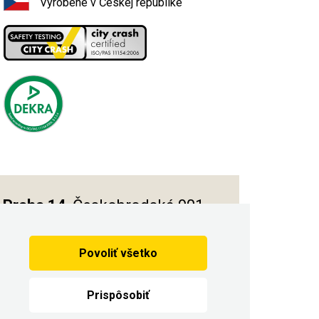
Vyrobené v Českej republike
Praha 14
, Českobrodská 901
Povoliť všetko
Vytvorilo
Prispôsobiť