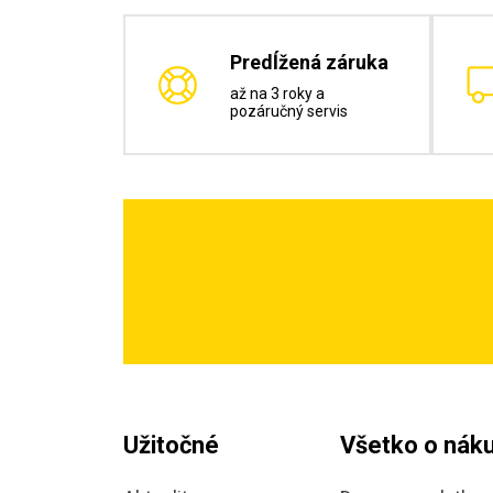
Predĺžená záruka
až na 3 roky a
pozáručný servis
Užitočné
Všetko o nák