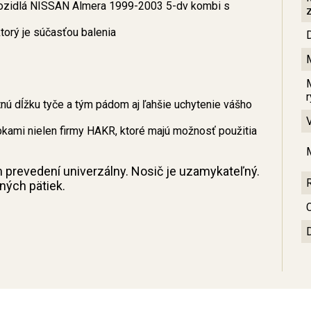
vozidlá NISSAN Almera 1999-2003 5-dv kombi s
orý je súčasťou balenia
ú dĺžku tyče a tým pádom aj ľahšie uchytenie vášho
bkami nielen firmy HAKR, ktoré majú možnosť použitia
m prevedení univerzálny. Nosič je uzamykateľný.
sných pätiek.
C