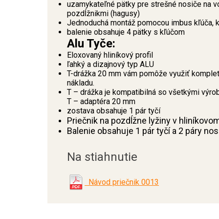
uzamykateľné pätky pre strešné nosiče na 
pozdĺžnikmi (hagusy)
Jednoduchá montáž pomocou imbus kľúča, kt
balenie obsahuje 4 pätky s kľúčom
Alu Tyče:
Eloxovaný hliníkový profil
ľahký a dizajnový typ ALU
T-drážka 20 mm vám pomôže využiť kompletn
nákladu.
T – drážka je kompatibilná so všetkými výro
T – adaptéra 20 mm
zostava obsahuje 1 pár tyčí
Priečnik na pozdĺžne lyžiny v hliníkovo
Balenie obsahuje 1 pár tyčí a 2 páry no
Na stiahnutie
Návod priečnik 0013