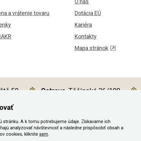
O nás
na a vrátenie tovaru
Dotácia EÚ
enky
Kariéra
HAKR
Kontakty
Mapa stránok
iště 59
Ostrava
, Těšínská 36/108
ovať
 stránku. A k tomu potrebujeme údaje. Získavame ich
a vyhradené
hajú analyzovať návštevnosť a následne prispôsobiť obsah a
v cookies, kliknite
sem
.
ný vystaviť kupujúcemu účtenku