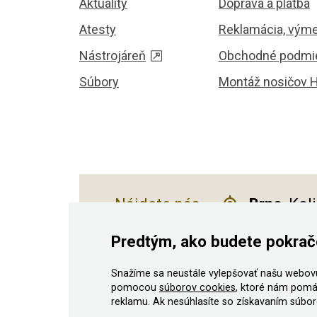
Aktuality
Doprava a platba
Atesty
Reklamácia, výme
Nástrojáreň
Obchodné podmi
Súbory
Montáž nosičov 
Nájdete nás
Brno
, Kol
Predtým, ako budete pokrač
Snažíme sa neustále vylepšovať našu webovú
© 2011–2026 ASN Hakr Brno. Všetky práv
pomocou
súborov cookies
, ktoré nám pomá
reklamu. Ak nesúhlasíte so získavaním súboro
Podľa zákona o evidencii tržieb je predávajúci povin