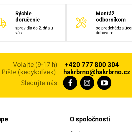
Rýchle
Montáž
doručenie
odborníkom
spravidla do 2. dňa u
po predchádzajúc
vás
dohovore
Volajte (9-17 h)
+420 777 800 304
Píšte (kedykoľvek)
hakrbrno@hakrbrno.cz
Sledujte nás
upe
O spoločnosti