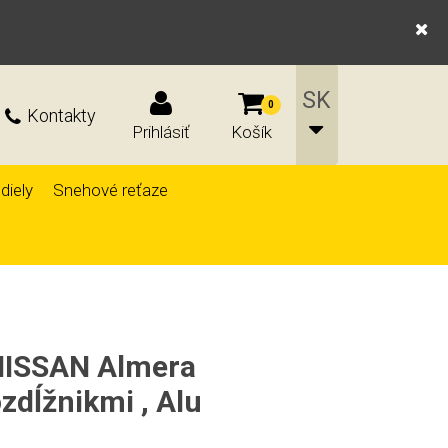
0
Kontakty
Prihlásiť
Košík
diely
Snehové reťaze
 NISSAN Almera
zdĺžnikmi , Alu