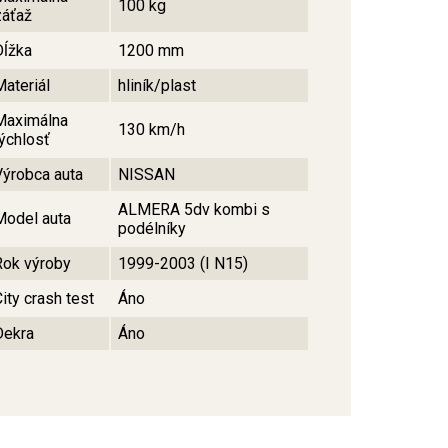
100 kg
záťaž
Dĺžka
1200 mm
Materiál
hliník/plast
Maximálna
130 km/h
rýchlosť
Výrobca auta
NISSAN
ALMERA 5dv kombi s
Model auta
podélníky
Rok výroby
1999-2003 (I N15)
ity crash test
Áno
Dekra
Áno