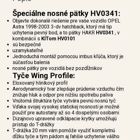
Špeciálne nosné pätky HV0341:
Objavte dokonalé riešenie pre vaše vozidlo OPEL
Astra 1998-2003 3-dv hatchback, ktorý má tip
uchytenia pevný bod, a to pätky HAKR
HV0341
, v
kombinácii s
KITom HV0101
sú bezpečné
uzamykateľné
Jednoduchá montáž pomocou imbus kľúča, ktorý je
súčasťou balenia
nosné pätky pre vozidlá bez pozdĺžnikov
Tyče Wing Profile:
Eloxovaný hliníkový profil
Aerodynamický tvar zlepšuje prúdenie vzduchu čím
znižuje hluk a odpor pre nižšiu spotrebu paliva
Vnútorná štruktúra tyče vytvára pevnú nosnú tyč
Vďaka svojej vysokej statickej nosnosti je možné
použiť pre autostany až so 4 dospelými osobami
Dizajnovo upravené odklápacie krytky umožňujú
prístup do T-drážky
T-drážka 20 mm vám pomôže využiť kompletnú
dĺžku tyče a tým pádom aj ľahšie uchytenie vášho