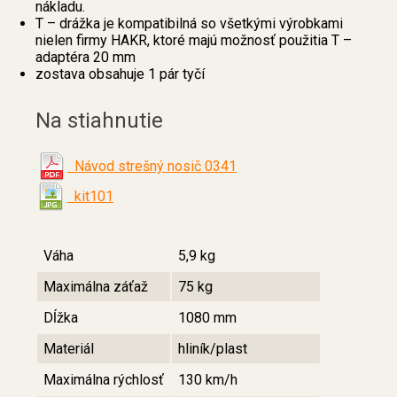
nákladu.
T – drážka je kompatibilná so všetkými výrobkami
nielen firmy HAKR, ktoré majú možnosť použitia T –
adaptéra 20 mm
zostava obsahuje 1 pár tyčí
Na stiahnutie
Návod strešný nosič 0341
kit101
Váha
5,9 kg
Maximálna záťaž
75 kg
Dĺžka
1080 mm
Materiál
hliník/plast
Maximálna rýchlosť
130 km/h