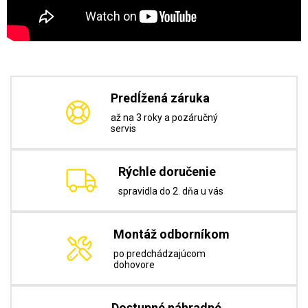
Predĺžená záruka
až na 3 roky a pozáručný
servis
Rýchle doručenie
spravidla do 2. dňa u vás
Montáž odborníkom
po predchádzajúcom
dohovore
Dostupné náhradné