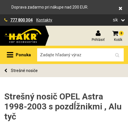
Doprava zadarmo pri nákupe nad 200 EUR.
sk
777 800 304
Kontakty
0
Prihlásiť
Košík
Ponuka
Strešné nosiče
Strešný nosič OPEL Astra
1998-2003 s pozdĺžnikmi , Alu
tyč