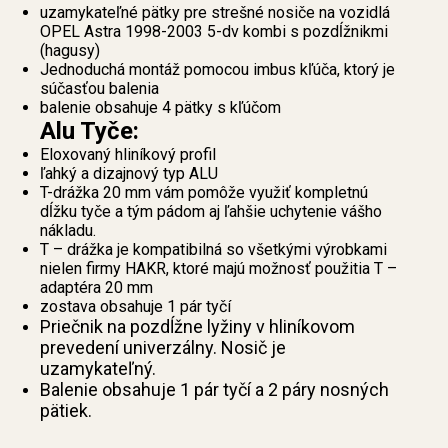
uzamykateľné pätky pre strešné nosiče na vozidlá
OPEL Astra 1998-2003 5-dv kombi s pozdĺžnikmi
(hagusy)
Jednoduchá montáž pomocou imbus kľúča, ktorý je
súčasťou balenia
balenie obsahuje 4 pätky s kľúčom
Alu Tyče:
Eloxovaný hliníkový profil
ľahký a dizajnový typ ALU
T-drážka 20 mm vám pomôže využiť kompletnú
dĺžku tyče a tým pádom aj ľahšie uchytenie vášho
nákladu.
T – drážka je kompatibilná so všetkými výrobkami
nielen firmy HAKR, ktoré majú možnosť použitia T –
adaptéra 20 mm
zostava obsahuje 1 pár tyčí
Priečnik na pozdĺžne lyžiny v hliníkovom
prevedení univerzálny. Nosič je
uzamykateľný.
Balenie obsahuje 1 pár tyčí a 2 páry nosných
pätiek.