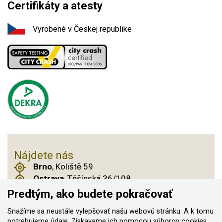
Certifikáty a atesty
Vyrobené v Českej republike
Nájdete nás
Brno
, Koliště 59
Ostrava
, Těšínská 36/108
Praha 14
, Českobrodská 901
Predtým, ako budete pokračovať
Snažíme sa neustále vylepšovať našu webovú stránku. A k tomu
potrebujeme údaje. Získavame ich pomocou
súborov cookies
,