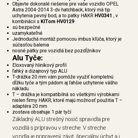
Objavte dokonalé riešenie pre vaše vozidlo OPEL
Astra 2004-2014 3-dv hatchback, ktorý má tip
uchytenia pevný bod, a to pätky HAKR
HV0341
, v
kombinácii s
KITom HV0129
sú bezpečné
uzamykateľné
Jednoduchá montáž pomocou imbus kľúča, ktorý je
súčasťou balenia
nosné pätky pre vozidlá bez pozdĺžnikov
Alu Tyče:
Eloxovaný hliníkový profil
ľahký a dizajnový typ ALU
T-drážka 20 mm vám pomôže využiť kompletnú
dĺžku tyče a tým pádom aj ľahšie uchytenie vášho
nákladu.
T – drážka je kompatibilná so všetkými výrobkami
nielen firmy HAKR, ktoré majú možnosť použitia T –
adaptéra 20 mm
zostava obsahuje 1 pár tyčí
Základný ALU strešný nosič spravidla pre
vozidlá s prípravou v streche. V streche
vozidla je pripravený závit, špeciálny úchyt a i.