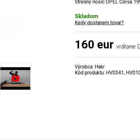
Strešný nosič OPEL Corsa 199
Skladom
Kedy dostanem tovar?
160 eur
vrátane
Výrobca: Hakr
Kód produktu: HV0341, HV01