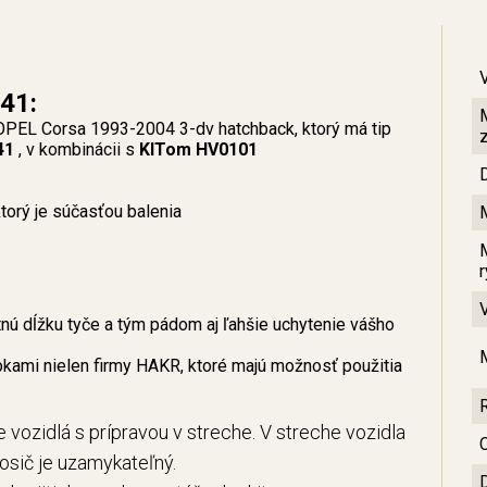
41:
 OPEL Corsa 1993-2004 3-dv hatchback, ktorý má tip
41
, v kombinácii s
KITom HV0101
orý je súčasťou balenia
ú dĺžku tyče a tým pádom aj ľahšie uchytenie vášho
bkami nielen firmy HAKR, ktoré majú možnosť použitia
 vozidlá s prípravou v streche. V streche vozidla
C
Nosič je uzamykateľný.