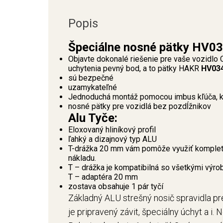
Popis
Špeciálne nosné pätky HV03
Objavte dokonalé riešenie pre vaše vozidlo
uchytenia pevný bod, a to pätky HAKR
HV03
sú bezpečné
uzamykateľné
Jednoduchá montáž pomocou imbus kľúča, kt
nosné pätky pre vozidlá bez pozdĺžnikov
Alu Tyče:
Eloxovaný hliníkový profil
ľahký a dizajnový typ ALU
T-drážka 20 mm vám pomôže využiť kompletn
nákladu.
T – drážka je kompatibilná so všetkými výro
T – adaptéra 20 mm
zostava obsahuje 1 pár tyčí
Základný ALU strešný nosič spravidla pre
je pripravený závit, špeciálny úchyt a i. 