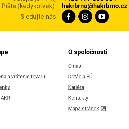
Píšte (kedykoľvek)
hakrbrno@hakrbrno.cz
Sledujte nás
upe
O spoločnosti
O nás
na a vrátenie tovaru
Dotácia EÚ
enky
Kariéra
HAKR
Kontakty
Mapa stránok