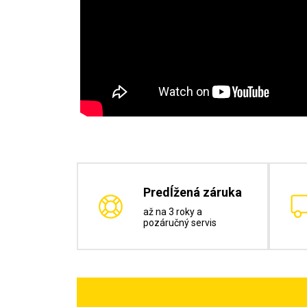
Predĺžená záruka
až na 3 roky a
pozáručný servis