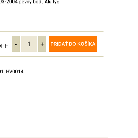
3-2004 pevný bod , Alu tyč
-
+
PRIDAŤ DO KOŠÍKA
 DPH
01, HV0014