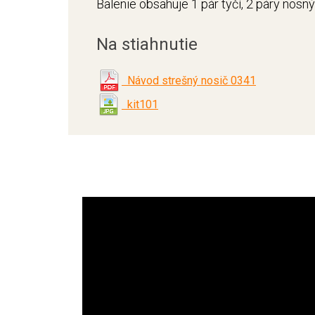
Balenie obsahuje 1 pár tyčí, 2 páry nosn
Na stiahnutie
Návod strešný nosič 0341
kit101