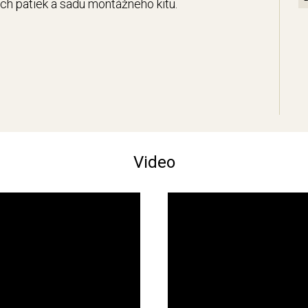
ých pätiek a sadu montážneho kitu.
Video