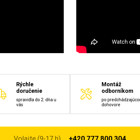
Rýchle
Montáž
doručenie
odborníkom
spravidla do 2. dňa u
po predchádzajúc
vás
dohovore
Volajte (9-17 h)
+420 777 800 304