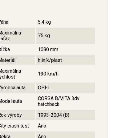
Váha
5,4 kg
Maximálna
75 kg
záťaž
Dĺžka
1080 mm
Materiál
hliník/plast
Maximálna
130 km/h
rýchlosť
Výrobca auta
OPEL
CORSA B/VITA 3dv
Model auta
hatchback
Rok výroby
1993-2004 (B)
ity crash test
Áno
Dekra
Áno