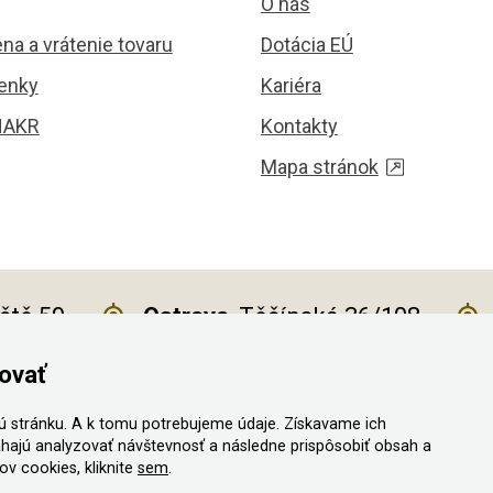
O nás
na a vrátenie tovaru
Dotácia EÚ
enky
Kariéra
HAKR
Kontakty
Mapa stránok
iště 59
Ostrava
, Těšínská 36/108
ovať
 stránku. A k tomu potrebujeme údaje. Získavame ich
a vyhradené
hajú analyzovať návštevnosť a následne prispôsobiť obsah a
v cookies, kliknite
sem
.
ný vystaviť kupujúcemu účtenku