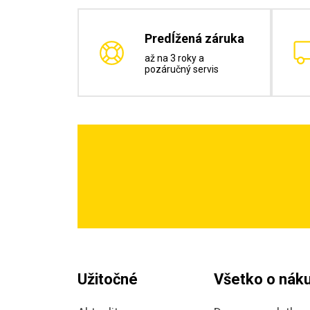
Predĺžená záruka
až na 3 roky a
pozáručný servis
Užitočné
Všetko o nák