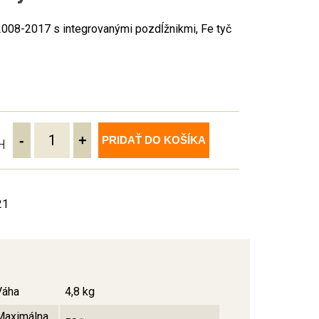
2008-2017 s integrovanými pozdĺžnikmi, Fe tyč
-
+
PRIDAŤ DO KOŠÍKA
H
21
Váha
4,8 kg
Maximálna