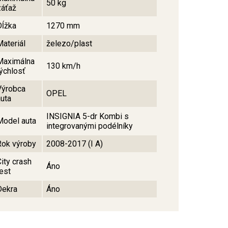
50 kg
záťaž
Dĺžka
1270 mm
Materiál
železo/plast
Maximálna
130 km/h
rýchlosť
Výrobca
OPEL
auta
INSIGNIA 5-dr Kombi s
Model auta
integrovanými podélníky
Rok výroby
2008-2017 (I A)
City crash
Áno
test
Dekra
Áno