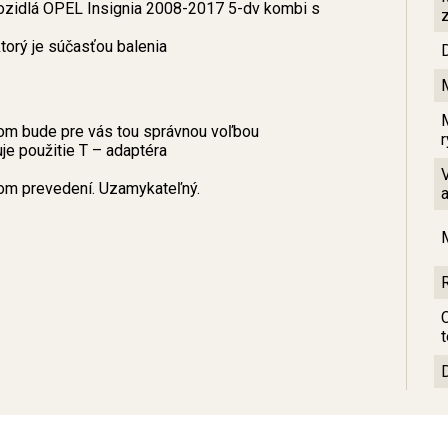
vozidlá OPEL Insignia 2008-2017 5-dv kombi s
orý je súčasťou balenia
om bude pre vás tou správnou voľbou
e použitie T – adaptéra
vom prevedení. Uzamykateľný.