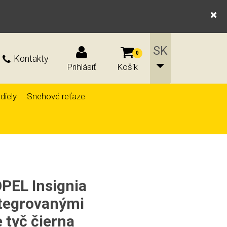
0
Kontakty
Prihlásiť
Košík
diely
Snehové reťaze
OPEL Insignia
ntegrovanými
 tyč čierna