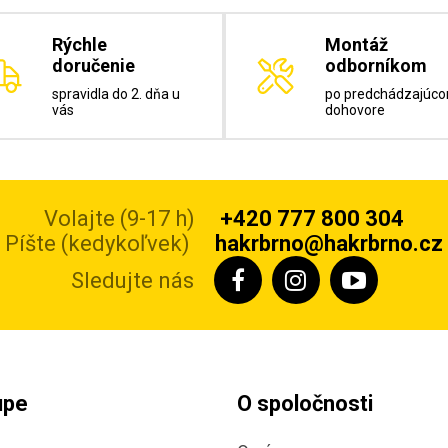
Rýchle
Montáž
doručenie
odborníkom
spravidla do 2. dňa u
po predchádzajúc
vás
dohovore
Volajte (9-17 h)
+420 777 800 304
Píšte (kedykoľvek)
hakrbrno@hakrbrno.cz
Sledujte nás
upe
O spoločnosti