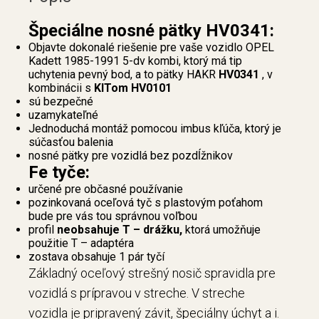
Špeciálne nosné pätky HV0341:
Objavte dokonalé riešenie pre vaše vozidlo OPEL
Kadett 1985-1991 5-dv kombi, ktorý má tip
uchytenia pevný bod, a to pätky HAKR
HV0341
, v
kombinácii s
KITom HV0101
sú bezpečné
uzamykateľné
Jednoduchá montáž pomocou imbus kľúča, ktorý je
súčasťou balenia
nosné pätky pre vozidlá bez pozdĺžnikov
Fe tyče:
určené pre občasné používanie
pozinkovaná oceľová tyč s plastovým poťahom
bude pre vás tou správnou voľbou
profil
neobsahuje T – drážku,
ktorá umožňuje
použitie T – adaptéra
zostava obsahuje 1 pár tyčí
Základný oceľový strešný nosič spravidla pre
vozidlá s prípravou v streche. V streche
vozidla je pripravený závit, špeciálny úchyt a i.