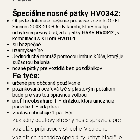
Špeciálne nosné pätky HV0342:
Objavte dokonalé riešenie pre vaše vozidlo OPEL
Signum 2003-2008 5-dv kombi, ktorý má tip
uchytenia pevný bod, a to pätky HAKR
HV0342
, v
kombinácii s
KITom HV0104
sú bezpečné
uzamykateľné
Jednoduchá montáž pomocou imbus kľúča, ktorý je
súčasťou balenia
nosné pätky pre vozidlá bez pozdĺžnikov
Fe tyče:
určené pre občasné používanie
pozinkovaná oceľová tyč s plastovým poťahom
bude pre vás tou správnou voľbou
profil
neobsahuje T – drážku,
ktorá umožňuje
použitie T – adaptéra
zostava obsahuje 1 pár tyčí
Základný oceľový strešný nosič spravidla pre
vozidlá s prípravou v streche. V streche
vozidla sa nachádza špeciálny úchyt. Nosič je