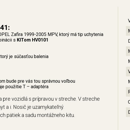
41:
 OPEL Zafira 1999-2005 MPV, ktorý má tip uchytenia
binácii s
KITom HV0101
orý je súčasťou balenia
om bude pre vás tou správnou voľbou
e použitie T – adaptéra
 pre vozidlá s prípravou v streche. V streche
C
yt a i. Nosič je uzamykateľný.
ých pätiek a sadu montážneho kitu.