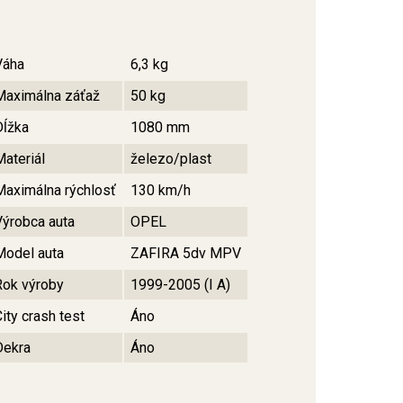
Váha
6,3 kg
Maximálna záťaž
50 kg
Dĺžka
1080 mm
Materiál
železo/plast
Maximálna rýchlosť
130 km/h
Výrobca auta
OPEL
Model auta
ZAFIRA 5dv MPV
Rok výroby
1999-2005 (I A)
ity crash test
Áno
Dekra
Áno