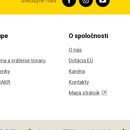
Sledujte nás
upe
O spoločnosti
O nás
na a vrátenie tovaru
Dotácia EÚ
enky
Kariéra
HAKR
Kontakty
Mapa stránok