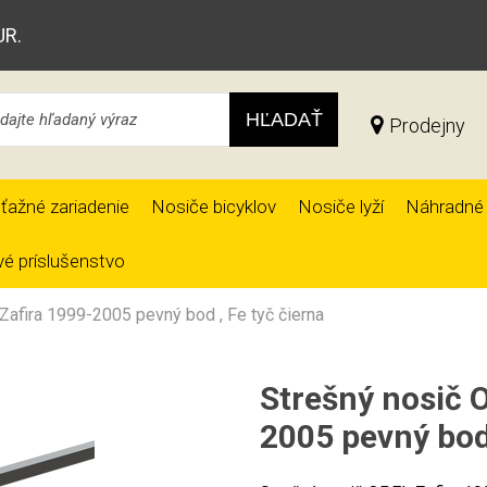
UR.
HĽADAŤ
Prodejny
ťažné zariadenie
Nosiče bicyklov
Nosiče lyží
Náhradné 
é príslušenstvo
Zafira 1999-2005 pevný bod , Fe tyč čierna
Strešný nosič 
2005 pevný bod 