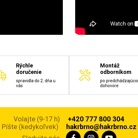
Rýchle
Montáž
doručenie
odborníkom
spravidla do 2. dňa u
po predchádzajúc
vás
dohovore
Volajte (9-17 h)
+420 777 800 304
Píšte (kedykoľvek)
hakrbrno@hakrbrno.cz