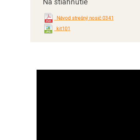
Na stiahnutie
Návod strešný nosič 0341
kit101