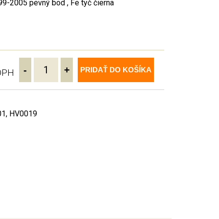
99-2005 pevný bod , Fe tyč čierna
-
+
PRIDAŤ DO KOŠÍKA
 DPH
01, HV0019