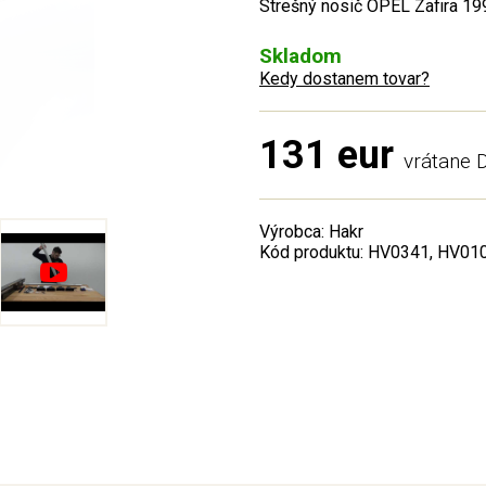
Strešný nosič OPEL Zafira 19
Skladom
Kedy dostanem tovar?
131 eur
vrátane
Výrobca: Hakr
Kód produktu: HV0341, HV01