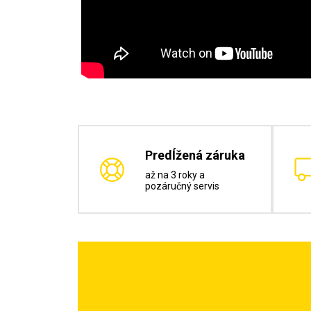
Predĺžená záruka
až na 3 roky a
pozáručný servis