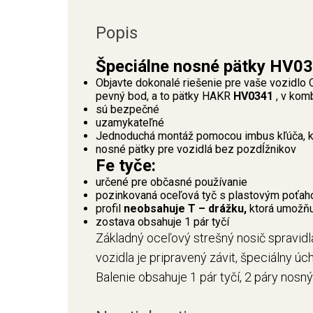
Popis
Špeciálne nosné pätky HV03
Objavte dokonalé riešenie pre vaše vozidlo
pevný bod, a to pätky HAKR
HV0341
, v kom
sú bezpečné
uzamykateľné
Jednoduchá montáž pomocou imbus kľúča, kt
nosné pätky pre vozidlá bez pozdĺžnikov
Fe tyče:
určené pre občasné používanie
pozinkovaná oceľová tyč s plastovým poťah
profil
neobsahuje T – drážku,
ktorá umožňuj
zostava obsahuje 1 pár tyčí
Základný oceľový strešný nosič spravidla
vozidla je pripravený závit, špeciálny úch
Balenie obsahuje 1 pár tyčí, 2 páry nosn