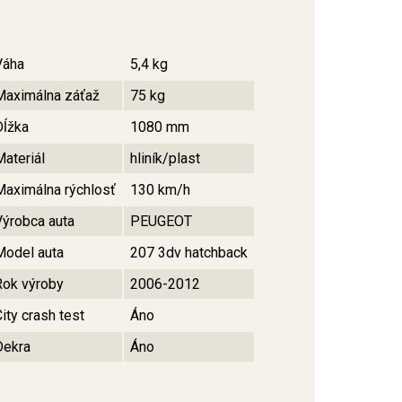
Váha
5,4 kg
Maximálna záťaž
75 kg
Dĺžka
1080 mm
Materiál
hliník/plast
Maximálna rýchlosť
130 km/h
Výrobca auta
PEUGEOT
Model auta
207 3dv hatchback
Rok výroby
2006-2012
ity crash test
Áno
Dekra
Áno