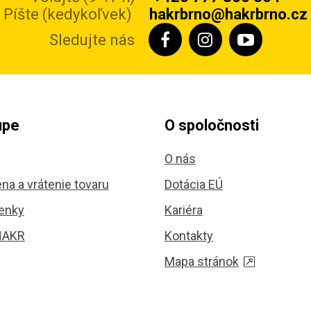
Píšte (kedykoľvek)
hakrbrno@hakrbrno.cz
Sledujte nás
upe
O spoločnosti
O nás
na a vrátenie tovaru
Dotácia EÚ
enky
Kariéra
HAKR
Kontakty
Mapa stránok