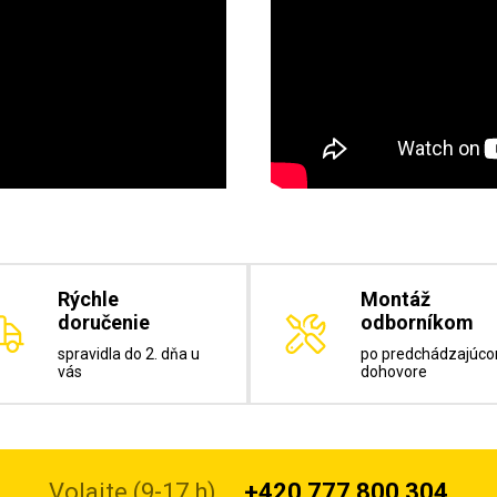
Rýchle
Montáž
doručenie
odborníkom
spravidla do 2. dňa u
po predchádzajúc
vás
dohovore
Volajte (9-17 h)
+420 777 800 304