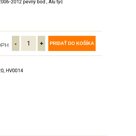
006-2012 pevný bod , Alu tyč
-
+
PRIDAŤ DO KOŠÍKA
 DPH
20, HV0014