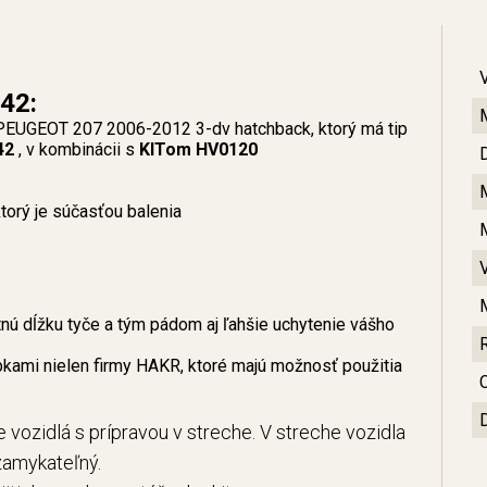
42:
 PEUGEOT 207 2006-2012 3-dv hatchback, ktorý má tip
42
, v kombinácii s
KITom HV0120
orý je súčasťou balenia
ú dĺžku tyče a tým pádom aj ľahšie uchytenie vášho
bkami nielen firmy HAKR, ktoré majú možnosť použitia
C
 vozidlá s prípravou v streche. V streche vozidla
zamykateľný.