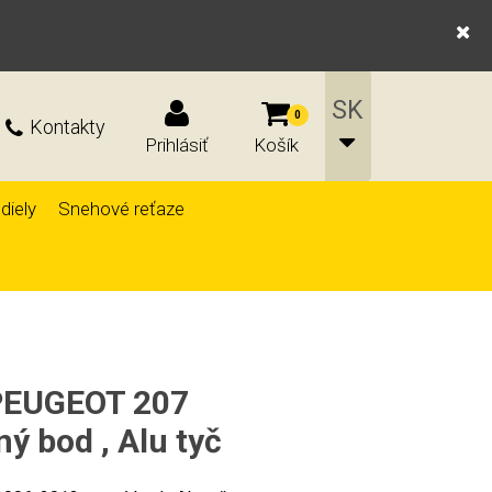
0
Kontakty
Prihlásiť
Košík
diely
Snehové reťaze
 PEUGEOT 207
ý bod , Alu tyč