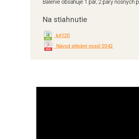
Balenie obsahuje 1 pár, 2 páry nosných 
Na stiahnutie
kit120
Návod střešný nosič 0342