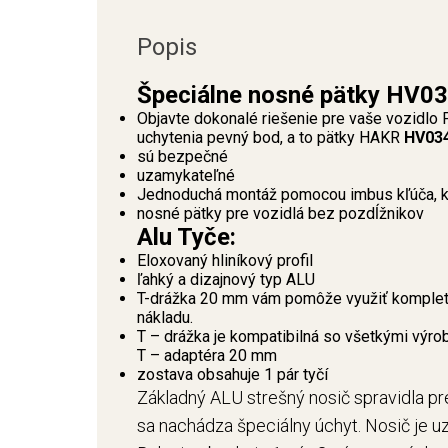
Popis
Špeciálne nosné pätky HV03
Objavte dokonalé riešenie pre vaše vozidlo
uchytenia pevný bod, a to pätky HAKR
HV03
sú bezpečné
uzamykateľné
Jednoduchá montáž pomocou imbus kľúča, kt
nosné pätky pre vozidlá bez pozdĺžnikov
Alu Tyče:
Eloxovaný hliníkový profil
ľahký a dizajnový typ ALU
T-drážka 20 mm vám pomôže využiť kompletn
nákladu.
T – drážka je kompatibilná so všetkými výro
T – adaptéra 20 mm
zostava obsahuje 1 pár tyčí
Základný ALU strešný nosič spravidla pre
sa nachádza špeciálny úchyt. Nosič je u