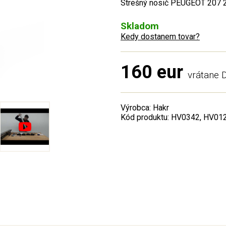
Strešný nosič PEUGEOT 207 2
Skladom
Kedy dostanem tovar?
160 eur
vrátane
Výrobca: Hakr
Kód produktu: HV0342, HV01