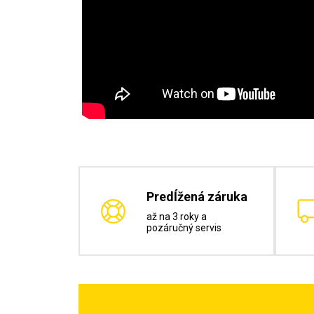
Predĺžená záruka
až na 3 roky a
pozáručný servis