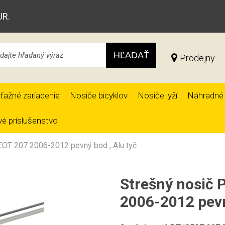
UR.
HĽADAŤ
Prodejny
ťažné zariadenie
Nosiče bicyklov
Nosiče lyží
Náhradné 
é príslušenstvo
OT 207 2006-2012 pevný bod , Alu tyč
Strešný nosič
2006-2012 pevn