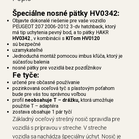
Špeciálne nosné pätky HV0342:
Objavte dokonalé riešenie pre vaše vozidlo
PEUGEOT 207 2006-2012 3-dv hatchback, ktorý
má tip uchytenia pevný bod, a to pätky HAKR
HV0342
, v kombinácii s
KITom HV0120
sú bezpečné
uzamykateľné
Jednoduchá montáž pomocou imbus kľúča, ktorý je
súčasťou balenia
nosné pätky pre vozidlá bez pozdĺžnikov
Fe tyče:
určené pre občasné používanie
pozinkovaná oceľová tyč s plastovým poťahom
bude pre vás tou správnou voľbou
profil
neobsahuje T – drážku,
ktorá umožňuje
použitie T – adaptéra
zostava obsahuje 1 pár tyčí
Základný oceľový strešný nosič spravidla pre
vozidlá s prípravou v streche. V streche
vozidla sa nachádza špeciálny úchyt. Nosič je