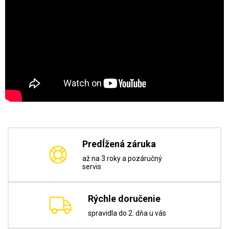
Predĺžená záruka
až na 3 roky a pozáručný
servis
Rýchle doručenie
spravidla do 2. dňa u vás