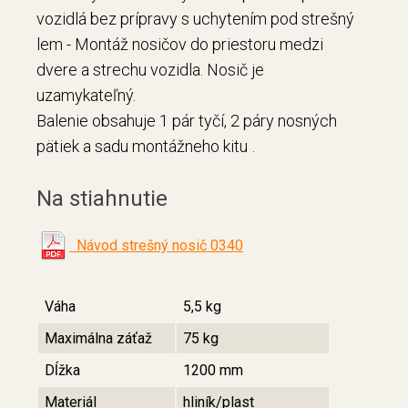
vozidlá bez prípravy s uchytením pod strešný
lem - Montáž nosičov do priestoru medzi
dvere a strechu vozidla. Nosič je
uzamykateľný.
Balenie obsahuje 1 pár tyčí, 2 páry nosných
.
pätiek a sadu montážneho kitu
Na stiahnutie
Návod strešný nosič 0340
Váha
5,5 kg
Maximálna záťaž
75 kg
Dĺžka
1200 mm
Materiál
hliník/plast