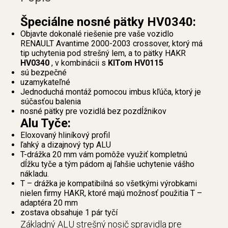
Špeciálne nosné pätky HV0340:
Objavte dokonalé riešenie pre vaše vozidlo
RENAULT Avantime 2000-2003 crossover, ktorý má
tip uchytenia pod strešný lem, a to pätky HAKR
HV0340
, v kombinácii s
KITom HV0115
sú bezpečné
uzamykateľné
Jednoduchá montáž pomocou imbus kľúča, ktorý je
súčasťou balenia
nosné pätky pre vozidlá bez pozdĺžnikov
Alu Tyče:
Eloxovaný hliníkový profil
ľahký a dizajnový typ ALU
T-drážka 20 mm vám pomôže využiť kompletnú
dĺžku tyče a tým pádom aj ľahšie uchytenie vášho
nákladu.
T – drážka je kompatibilná so všetkými výrobkami
nielen firmy HAKR, ktoré majú možnosť použitia T –
adaptéra 20 mm
zostava obsahuje 1 pár tyčí
Základný ALU strešný nosič spravidla pre