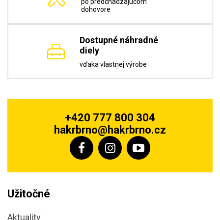
po predchádzajúcom
dohovore
Dostupné náhradné
diely
vďaka vlastnej výrobe
+420 777 800 304
hakrbrno@hakrbrno.cz
Užitočné
Aktuality