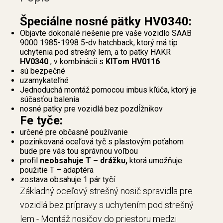
Špeciálne nosné pätky HV0340:
Objavte dokonalé riešenie pre vaše vozidlo SAAB
9000 1985-1998 5-dv hatchback, ktorý má tip
uchytenia pod strešný lem, a to pätky HAKR
HV0340
, v kombinácii s
KITom HV0116
sú bezpečné
uzamykateľné
Jednoduchá montáž pomocou imbus kľúča, ktorý je
súčasťou balenia
nosné pätky pre vozidlá bez pozdĺžnikov
Fe tyče:
určené pre občasné používanie
pozinkovaná oceľová tyč s plastovým poťahom
bude pre vás tou správnou voľbou
profil
neobsahuje T – drážku,
ktorá umožňuje
použitie T – adaptéra
zostava obsahuje 1 pár tyčí
Základný oceľový strešný nosič spravidla pre
vozidlá bez prípravy s uchytením pod strešný
lem - Montáž nosičov do priestoru medzi