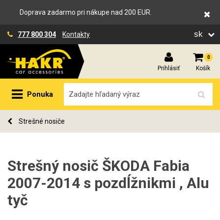
Doprava zadarmo pri nákupe nad 200 EUR.
sk
777 800 304
Kontakty
0
Prihlásiť
Košík
Ponuka
Strešné nosiče
Strešný nosič ŠKODA Fabia
2007-2014 s pozdĺžnikmi , Alu
tyč