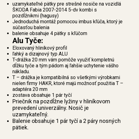
uzamykateľné pätky pre strešné nosiče na vozidlá
ŠKODA Fabia 2007-2014 5-dv kombi s
pozdĺžnikmi (hagusy)
Jednoduchá montáž pomocou imbus kľúča, ktorý je
súčasťou balenia
balenie obsahuje 4 pätky s kľúčom
Alu Tyče:
Eloxovaný hliníkový profil
ľahký a dizajnový typ ALU
T-drážka 20 mm vám pomôže využiť kompletnú
dĺžku tyče a tým pádom aj ľahšie uchytenie vášho
nákladu.
T – drážka je kompatibilná so všetkými výrobkami
nielen firmy HAKR, ktoré majú možnosť použitia T –
adaptéra 20 mm
zostava obsahuje 1 pár tyčí
Priečnik na pozdĺžne lyžiny v hliníkovom
prevedení univerzálny. Nosič je
uzamykateľný.
Balenie obsahuje 1 pár tyčí a 2 páry nosných
pätiek.