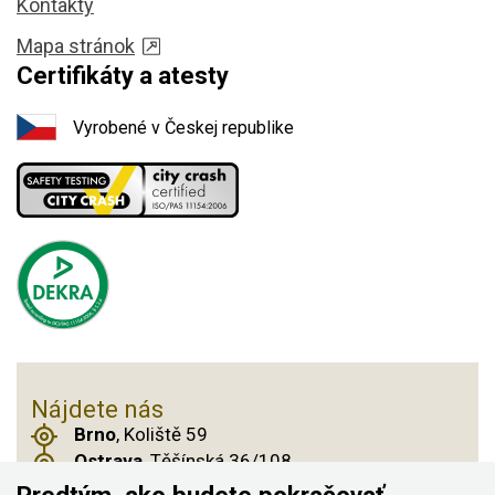
Kontakty
Mapa stránok
Certifikáty a atesty
Vyrobené v Českej republike
Nájdete nás
Brno
, Koliště 59
Ostrava
, Těšínská 36/108
Praha 14
, Českobrodská 901