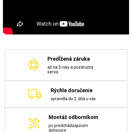
Predĺžená záruka
až na 3 roky a pozáručný
servis
Rýchle doručenie
spravidla do 2. dňa u vás
Montáž odborníkom
po predchádzajúcom
dohovore