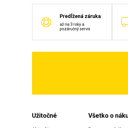
Predĺžená záruka
až na 3 roky a
pozáručný servis
Užitočné
Všetko o nák