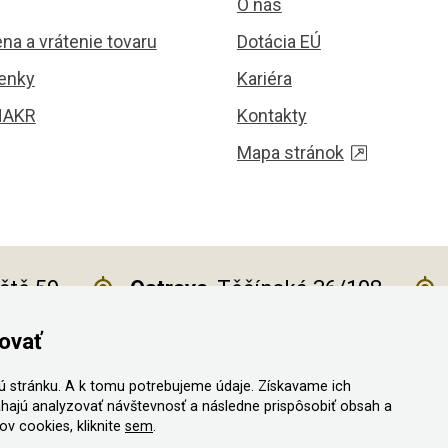
O nás
na a vrátenie tovaru
Dotácia EÚ
enky
Kariéra
HAKR
Kontakty
Mapa stránok
iště 59
Ostrava
, Těšínská 36/108
ovať
 stránku. A k tomu potrebujeme údaje. Získavame ich
a vyhradené
hajú analyzovať návštevnosť a následne prispôsobiť obsah a
v cookies, kliknite
sem
.
ný vystaviť kupujúcemu účtenku