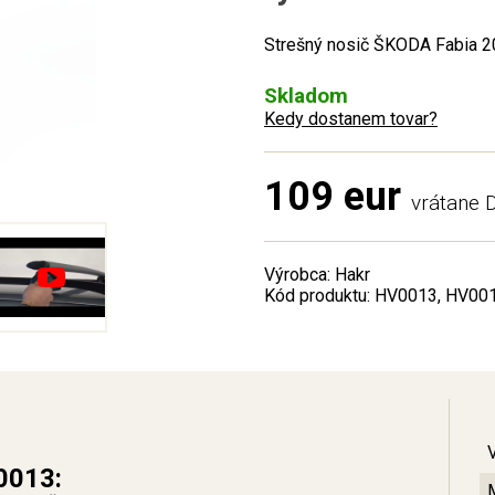
Strešný nosič ŠKODA Fabia 20
Skladom
Kedy dostanem tovar?
109 eur
vrátane
Výrobca: Hakr
Kód produktu: HV0013, HV00
0013: