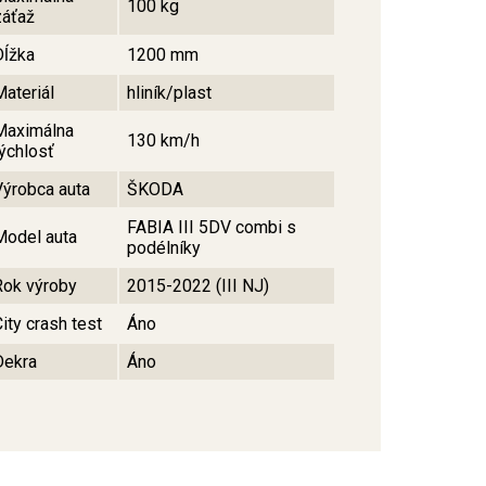
100 kg
záťaž
Dĺžka
1200 mm
Materiál
hliník/plast
Maximálna
130 km/h
rýchlosť
Výrobca auta
ŠKODA
FABIA III 5DV combi s
Model auta
podélníky
Rok výroby
2015-2022 (III NJ)
ity crash test
Áno
Dekra
Áno