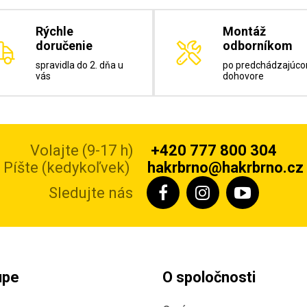
Rýchle
Montáž
doručenie
odborníkom
spravidla do 2. dňa u
po predchádzajúc
vás
dohovore
Volajte (9-17 h)
+420 777 800 304
Píšte (kedykoľvek)
hakrbrno@hakrbrno.cz
Sledujte nás
upe
O spoločnosti