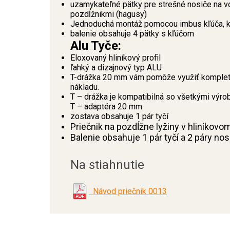
uzamykateľné pätky pre strešné nosiče na 
pozdĺžnikmi (hagusy)
Jednoduchá montáž pomocou imbus kľúča, kt
balenie obsahuje 4 pätky s kľúčom
Alu Tyče:
Eloxovaný hliníkový profil
ľahký a dizajnový typ ALU
T-drážka 20 mm vám pomôže využiť kompletn
nákladu.
T – drážka je kompatibilná so všetkými výro
T – adaptéra 20 mm
zostava obsahuje 1 pár tyčí
Priečnik na pozdĺžne lyžiny v hliníkovo
Balenie obsahuje 1 pár tyčí a 2 páry no
Na stiahnutie
Návod priečnik 0013