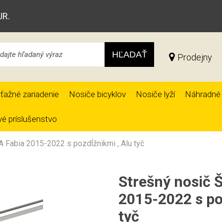
UR.
HĽADAŤ
Prodejny
ťažné zariadenie
Nosiče bicyklov
Nosiče lyží
Náhradné 
é príslušenstvo
 Fabia 2015-2022 s pozdĺžnikmi , Alu tyč
Strešný nosič 
2015-2022 s po
tyč