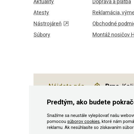
Aktuality
Doprava a platba
Atesty
Reklamácia, výme
Nástrojáreň
Obchodné podmi
Súbory
Montáž nosičov 
Nájdete nás
Brno
, Kol
Predtým, ako budete pokrač
Snažíme sa neustále vylepšovať našu webovú
© 2011–2026 ASN Hakr Brno. Všetky práv
pomocou
súborov cookies
, ktoré nám pomá
reklamu. Ak nesúhlasíte so získavaním súboro
Podľa zákona o evidencii tržieb je predávajúci povin