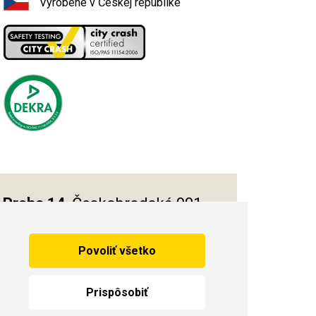
Vyrobené v Českej republike
Praha 14
, Českobrodská 901
Povoliť všetko
Vytvorilo
Prispôsobiť