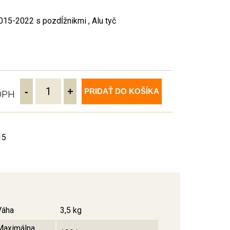
15-2022 s pozdĺžnikmi , Alu tyč
-
+
PRIDAŤ DO KOŠÍKA
 DPH
15
Váha
3,5 kg
Maximálna