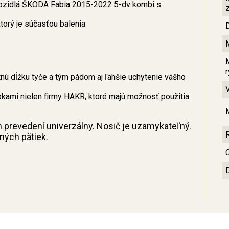
vozidlá ŠKODA Fabia 2015-2022 5-dv kombi s
orý je súčasťou balenia
ú dĺžku tyče a tým pádom aj ľahšie uchytenie vášho
bkami nielen firmy HAKR, ktoré majú možnosť použitia
m prevedení univerzálny. Nosič je uzamykateľný.
sných pätiek.
C