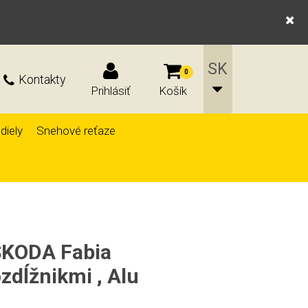
0
Kontakty
Prihlásiť
Košík
diely
Snehové reťaze
ŠKODA Fabia
zdĺžnikmi , Alu